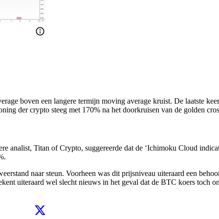
rage boven een langere termijn moving average kruist. De laatste keer d
koning der crypto steeg met 170% na het doorkruisen van de golden cros
dere analist, Titan of Crypto, suggereerde dat de ‘Ichimoku Cloud indi
%.
erstand naar steun. Voorheen was dit prijsniveau uiteraard een behoor
ekent uiteraard wel slecht nieuws in het geval dat de BTC koers toch o