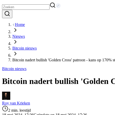
Home
Nieuws
Bitcoin nieuws
Bitcoin nadert bullish 'Golden Cross' patroon - kans op 170% st
Bitcoin nieuws
Bitcoin nadert bullish 'Golden 
Roy van Krieken
2 min. leestijd
18 mei 2024, 17:26
Geüpdate op 18 mei 2024, 17:26