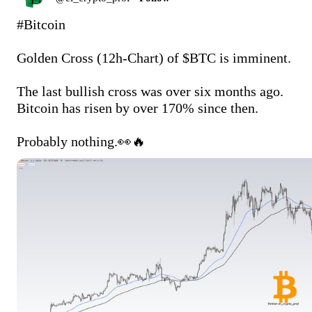
#Bitcoin
Golden Cross (12h-Chart) of 
$BTC
 is imminent.

The last bullish cross was over six months ago. 

Bitcoin has risen by over 170% since then.

Probably nothing.👀🔥 