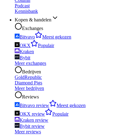
Column
Podcast
Kennisbank
Kopen & handelen
Exchanges
Bitvavo
Meest gekozen
OKX
Populair
Kraken
Bybit
Meer exchanges
Bedrijven
GoldRepublic
Diamond Pigs
Meer bedrijven
Reviews
Bitvavo review
Meest gekozen
OKX review
Populair
Kraken review
Bybit review
Meer reviews