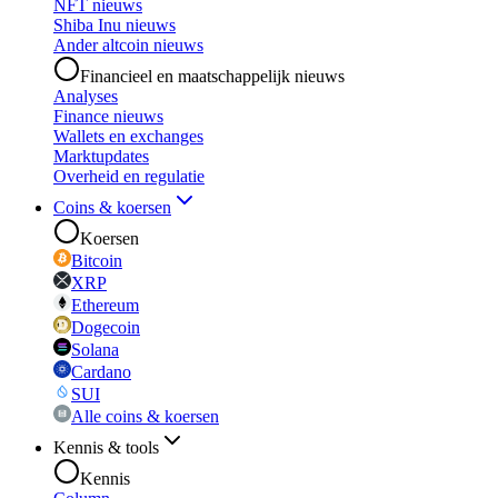
NFT nieuws
Shiba Inu nieuws
Ander altcoin nieuws
Financieel en maatschappelijk nieuws
Analyses
Finance nieuws
Wallets en exchanges
Marktupdates
Overheid en regulatie
Coins & koersen
Koersen
Bitcoin
XRP
Ethereum
Dogecoin
Solana
Cardano
SUI
Alle coins & koersen
Kennis & tools
Kennis