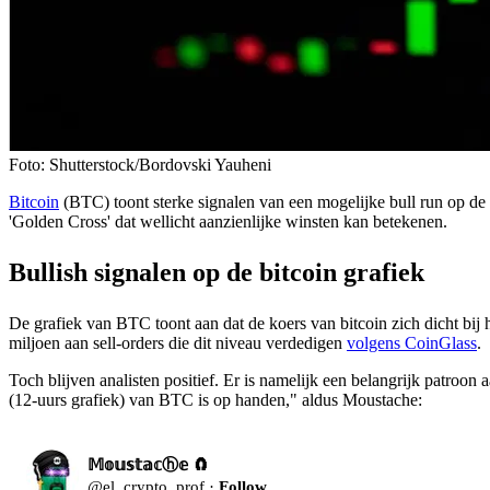
Foto: Shutterstock/Bordovski Yauheni
Bitcoin
(BTC) toont sterke signalen van een mogelijke bull run op de ko
'Golden Cross' dat wellicht aanzienlijke winsten kan betekenen.
Bullish signalen op de bitcoin grafiek
De grafiek van BTC toont aan dat de koers van bitcoin zich dicht bij 
miljoen aan sell-orders die dit niveau verdedigen
volgens CoinGlass
.
Toch blijven analisten positief. Er is namelijk een belangrijk patro
(12-uurs grafiek) van BTC is op handen," aldus Moustache:
𝕄𝕠𝕦𝕤𝕥𝕒𝕔ⓗ𝕖 🧲
@
el_crypto_prof
·
Follow