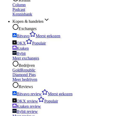
Kennis
Column
Podcast
Kennisbank
Kopen & handelen
Exchanges
Bitvavo
Meest gekozen
OKX
Populair
Kraken
Bybit
Meer exchanges
Bedrijven
GoldRepublic
Diamond Pigs
Meer bedrijven
Reviews
Bitvavo review
Meest gekozen
OKX review
Populair
Kraken review
Bybit review