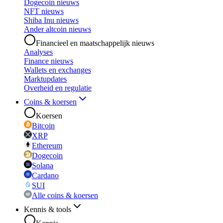
Dogecoin nieuws
NFT nieuws
Shiba Inu nieuws
Ander altcoin nieuws
Financieel en maatschappelijk nieuws
Analyses
Finance nieuws
Wallets en exchanges
Marktupdates
Overheid en regulatie
Coins & koersen
Koersen
Bitcoin
XRP
Ethereum
Dogecoin
Solana
Cardano
SUI
Alle coins & koersen
Kennis & tools