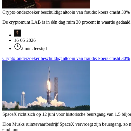
Crypto-onderzoeker beschuldigt altcoin van fraude: koers crasht 30%
De cryptomunt LAB is in één dag ruim 30 procent in waarde gedaald
16-05-2026
2 min. leestijd
Crypto-onderzoeker beschuldigt altcoin van fraude: koers crasht 30%
SpaceX richt zich op 12 juni voor historische beursgang van 1.5 biljo
Elon Musks ruimtevaartbedrijf SpaceX vervroegt zijn beursgang, zo m
eind juni.