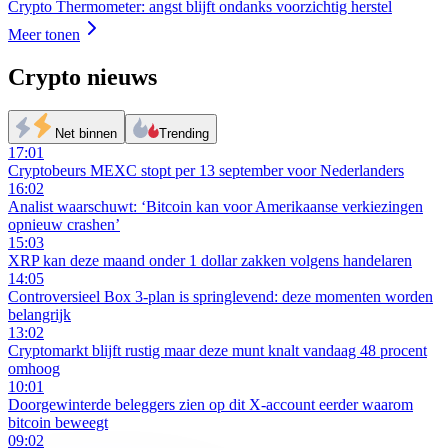
Crypto Thermometer: angst blijft ondanks voorzichtig herstel
Meer tonen
Crypto nieuws
Net binnen
Trending
17:01
Cryptobeurs MEXC stopt per 13 september voor Nederlanders
16:02
Analist waarschuwt: ‘Bitcoin kan voor Amerikaanse verkiezingen
opnieuw crashen’
15:03
XRP kan deze maand onder 1 dollar zakken volgens handelaren
14:05
Controversieel Box 3-plan is springlevend: deze momenten worden
belangrijk
13:02
Cryptomarkt blijft rustig maar deze munt knalt vandaag 48 procent
omhoog
10:01
Doorgewinterde beleggers zien op dit X-account eerder waarom
bitcoin beweegt
09:02