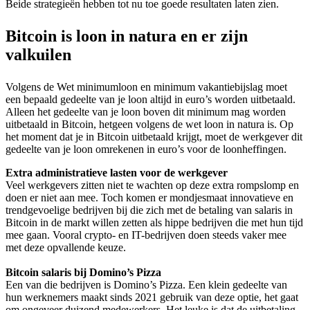
Beide strategieën hebben tot nu toe goede resultaten laten zien.
Bitcoin is loon in natura en er zijn
valkuilen
Volgens de Wet minimumloon en minimum vakantiebijslag moet
een bepaald gedeelte van je loon altijd in euro’s worden uitbetaald.
Alleen het gedeelte van je loon boven dit minimum mag worden
uitbetaald in Bitcoin, hetgeen volgens de wet loon in natura is. Op
het moment dat je in Bitcoin uitbetaald krijgt, moet de werkgever dit
gedeelte van je loon omrekenen in euro’s voor de loonheffingen.
Extra administratieve lasten voor de werkgever
Veel werkgevers zitten niet te wachten op deze extra rompslomp en
doen er niet aan mee. Toch komen er mondjesmaat innovatieve en
trendgevoelige bedrijven bij die zich met de betaling van salaris in
Bitcoin in de markt willen zetten als hippe bedrijven die met hun tijd
mee gaan. Vooral crypto- en IT-bedrijven doen steeds vaker mee
met deze opvallende keuze.
Bitcoin salaris bij Domino’s Pizza
Een van die bedrijven is Domino’s Pizza. Een klein gedeelte van
hun werknemers maakt sinds 2021 gebruik van deze optie, het gaat
om ongeveer duizend medewerkers. Het leuke is dat de uitbetaling