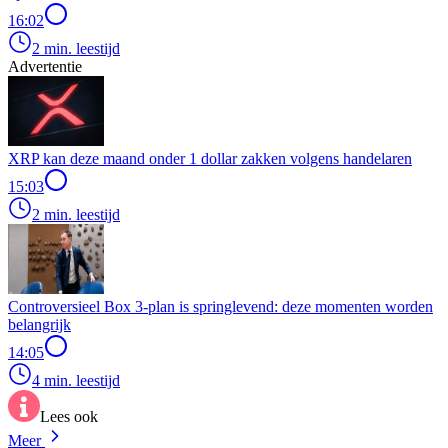
16:02
2 min. leestijd
Advertentie
XRP kan deze maand onder 1 dollar zakken volgens handelaren
15:03
2 min. leestijd
Controversieel Box 3-plan is springlevend: deze momenten worden
belangrijk
14:05
4 min. leestijd
Lees ook
Meer