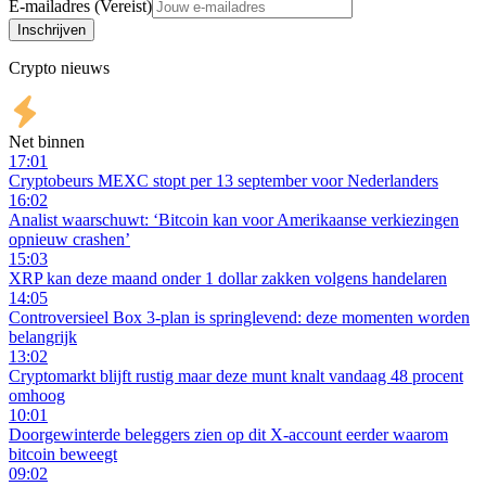
E-mailadres (Vereist)
Inschrijven
Crypto nieuws
Net binnen
17:01
Cryptobeurs MEXC stopt per 13 september voor Nederlanders
16:02
Analist waarschuwt: ‘Bitcoin kan voor Amerikaanse verkiezingen
opnieuw crashen’
15:03
XRP kan deze maand onder 1 dollar zakken volgens handelaren
14:05
Controversieel Box 3-plan is springlevend: deze momenten worden
belangrijk
13:02
Cryptomarkt blijft rustig maar deze munt knalt vandaag 48 procent
omhoog
10:01
Doorgewinterde beleggers zien op dit X-account eerder waarom
bitcoin beweegt
09:02