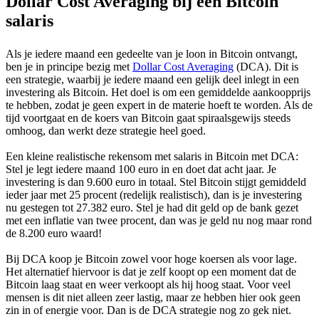
Dollar Cost Averaging bij een Bitcoin
salaris
Als je iedere maand een gedeelte van je loon in Bitcoin ontvangt,
ben je in principe bezig met
Dollar Cost Averaging
(DCA). Dit is
een strategie, waarbij je iedere maand een gelijk deel inlegt in een
investering als Bitcoin. Het doel is om een gemiddelde aankoopprijs
te hebben, zodat je geen expert in de materie hoeft te worden. Als de
tijd voortgaat en de koers van Bitcoin gaat spiraalsgewijs steeds
omhoog, dan werkt deze strategie heel goed.
Een kleine realistische rekensom met salaris in Bitcoin met DCA:
Stel je legt iedere maand 100 euro in en doet dat acht jaar. Je
investering is dan 9.600 euro in totaal. Stel Bitcoin stijgt gemiddeld
ieder jaar met 25 procent (redelijk realistisch), dan is je investering
nu gestegen tot 27.382 euro. Stel je had dit geld op de bank gezet
met een inflatie van twee procent, dan was je geld nu nog maar rond
de 8.200 euro waard!
Bij DCA koop je Bitcoin zowel voor hoge koersen als voor lage.
Het alternatief hiervoor is dat je zelf koopt op een moment dat de
Bitcoin laag staat en weer verkoopt als hij hoog staat. Voor veel
mensen is dit niet alleen zeer lastig, maar ze hebben hier ook geen
zin in of energie voor. Dan is de DCA strategie nog zo gek niet.