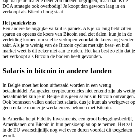
zijn dat je de materie beter zou moeten begrijpen, maar dan is de
DCA strategie ook overbodig! Je koopt dan gewoon laag in en
verkoopt als Bitcoin hoog staat.
Het paniekvirus
Een andere belangrijke valkuil is paniek. Als je zo lang hebt zitten
sparen en opeens de koers van Bitcoin snel ziet dalen, kun je in de
verleiding komen om snel te verkopen voordat de koers nog verder
zakt. Als je te weinig van de Bitcoin cyclus met zijn bear- en bull
market weet is dit zeker niet aan te raden. Het kan best zo zijn dat je
net verkoopt als Bitcoin de bodem heeft gevonden.
Salaris in bitcoin in andere landen
In België moet het loon uitbetaald worden in een wettig
betaalmiddel. Aangezien cryptocurrencies niet erkend zijn als wettig
betaalmiddel kun je in België dus geen salaris in Bitcoin ontvangen.
Ook bonussen vallen onder het salaris, dus je kunt als werkgever op
geen enkele manier je werknemers belonen met Bitcoin.
In Amerika helpt Fidelity Investments, een groot beleggingsbedrijf,
Amerikanen om Bitcoin in hun pensioenplan op te nemen. Het zal
in de EU waarschijnlijk nog wel even duren voordat dit toegelaten
wordt.