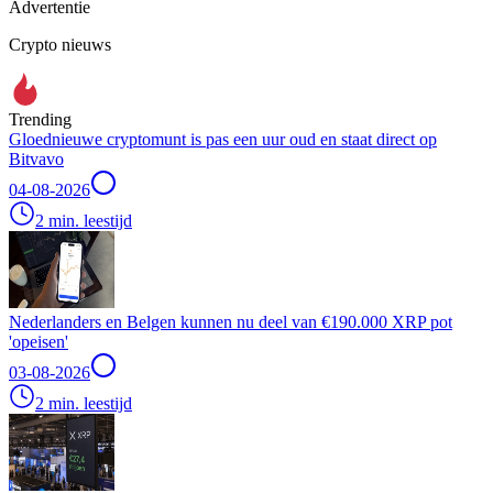
Advertentie
Crypto nieuws
Trending
Gloednieuwe cryptomunt is pas een uur oud en staat direct op
Bitvavo
04-08-2026
2 min. leestijd
Nederlanders en Belgen kunnen nu deel van €190.000 XRP pot
'opeisen'
03-08-2026
2 min. leestijd