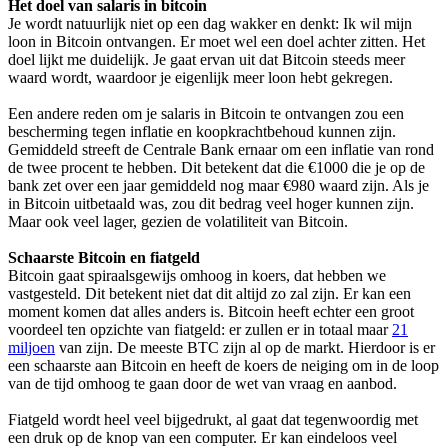
Het doel van salaris in bitcoin
Je wordt natuurlijk niet op een dag wakker en denkt: Ik wil mijn
loon in Bitcoin ontvangen. Er moet wel een doel achter zitten. Het
doel lijkt me duidelijk. Je gaat ervan uit dat Bitcoin steeds meer
waard wordt, waardoor je eigenlijk meer loon hebt gekregen.
Een andere reden om je salaris in Bitcoin te ontvangen zou een
bescherming tegen inflatie en koopkrachtbehoud kunnen zijn.
Gemiddeld streeft de Centrale Bank ernaar om een inflatie van rond
de twee procent te hebben. Dit betekent dat die €1000 die je op de
bank zet over een jaar gemiddeld nog maar €980 waard zijn. Als je
in Bitcoin uitbetaald was, zou dit bedrag veel hoger kunnen zijn.
Maar ook veel lager, gezien de volatiliteit van Bitcoin.
Schaarste Bitcoin en fiatgeld
Bitcoin gaat spiraalsgewijs omhoog in koers, dat hebben we
vastgesteld. Dit betekent niet dat dit altijd zo zal zijn. Er kan een
moment komen dat alles anders is. Bitcoin heeft echter een groot
voordeel ten opzichte van fiatgeld: er zullen er in totaal maar
21
miljoen
van zijn. De meeste BTC zijn al op de markt. Hierdoor is er
een schaarste aan Bitcoin en heeft de koers de neiging om in de loop
van de tijd omhoog te gaan door de wet van vraag en aanbod.
Fiatgeld wordt heel veel bijgedrukt, al gaat dat tegenwoordig met
een druk op de knop van een computer. Er kan eindeloos veel