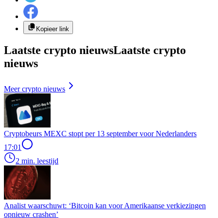
Kopieer link
Laatste crypto nieuws
Laatste crypto
nieuws
Meer crypto nieuws
Cryptobeurs MEXC stopt per 13 september voor Nederlanders
17:01
2 min. leestijd
Analist waarschuwt: ‘Bitcoin kan voor Amerikaanse verkiezingen
opnieuw crashen’