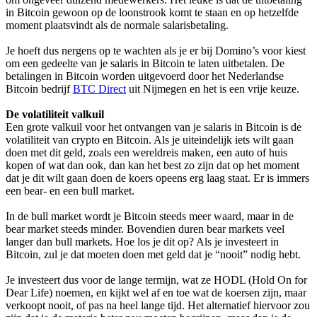
in Bitcoin gewoon op de loonstrook komt te staan en op hetzelfde
moment plaatsvindt als de normale salarisbetaling.
Je hoeft dus nergens op te wachten als je er bij Domino’s voor kiest
om een gedeelte van je salaris in Bitcoin te laten uitbetalen. De
betalingen in Bitcoin worden uitgevoerd door het Nederlandse
Bitcoin bedrijf
BTC Direct
uit Nijmegen en het is een vrije keuze.
De volatiliteit valkuil
Een grote valkuil voor het ontvangen van je salaris in Bitcoin is de
volatiliteit van crypto en Bitcoin. Als je uiteindelijk iets wilt gaan
doen met dit geld, zoals een wereldreis maken, een auto of huis
kopen of wat dan ook, dan kan het best zo zijn dat op het moment
dat je dit wilt gaan doen de koers opeens erg laag staat. Er is immers
een bear- en een bull market.
In de bull market wordt je Bitcoin steeds meer waard, maar in de
bear market steeds minder. Bovendien duren bear markets veel
langer dan bull markets. Hoe los je dit op? Als je investeert in
Bitcoin, zul je dat moeten doen met geld dat je “nooit” nodig hebt.
Je investeert dus voor de lange termijn, wat ze HODL (Hold On for
Dear Life) noemen, en kijkt wel af en toe wat de koersen zijn, maar
verkoopt nooit, of pas na heel lange tijd. Het alternatief hiervoor zou