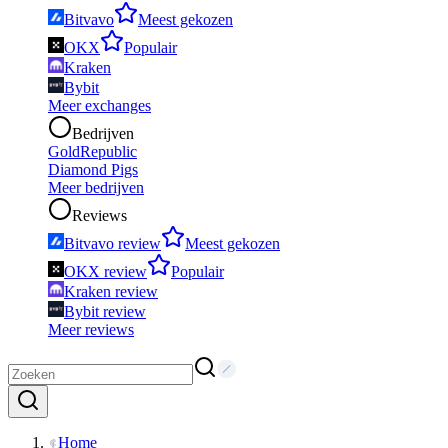
Bitvavo
Meest gekozen
OKX
Populair
Kraken
Bybit
Meer exchanges
Bedrijven
GoldRepublic
Diamond Pigs
Meer bedrijven
Reviews
Bitvavo review
Meest gekozen
OKX review
Populair
Kraken review
Bybit review
Meer reviews
Home