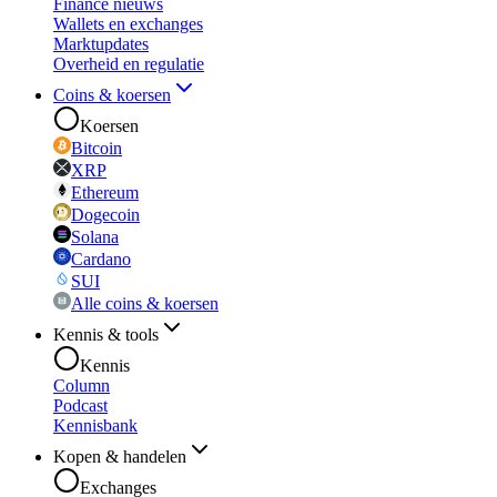
Finance nieuws
Wallets en exchanges
Marktupdates
Overheid en regulatie
Coins & koersen
Koersen
Bitcoin
XRP
Ethereum
Dogecoin
Solana
Cardano
SUI
Alle coins & koersen
Kennis & tools
Kennis
Column
Podcast
Kennisbank
Kopen & handelen
Exchanges