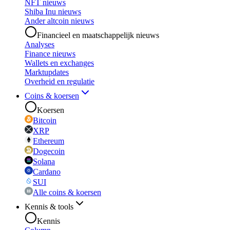
NFT nieuws
Shiba Inu nieuws
Ander altcoin nieuws
Financieel en maatschappelijk nieuws
Analyses
Finance nieuws
Wallets en exchanges
Marktupdates
Overheid en regulatie
Coins & koersen
Koersen
Bitcoin
XRP
Ethereum
Dogecoin
Solana
Cardano
SUI
Alle coins & koersen
Kennis & tools
Kennis