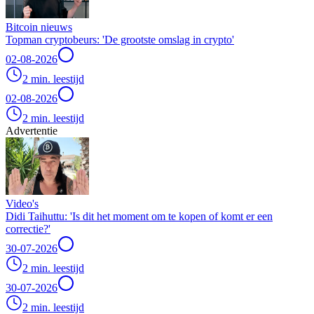
Bitcoin nieuws
Topman cryptobeurs: 'De grootste omslag in crypto'
02-08-2026
2 min. leestijd
02-08-2026
2 min. leestijd
Advertentie
Video's
Didi Taihuttu: 'Is dit het moment om te kopen of komt er een
correctie?'
30-07-2026
2 min. leestijd
30-07-2026
2 min. leestijd