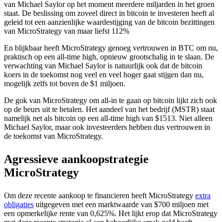
van Michael Saylor op het moment meerdere miljarden in het groen
staat. De beslissing om zoveel direct in bitcoin te investeren heeft al
geleid tot een aanzienlijke waardestijging van de bitcoin bezittingen
van MicroStrategy van maar liefst 112%
En blijkbaar heeft MicroStrategy genoeg vertrouwen in BTC om nu,
praktisch op een all-time high, opnieuw grootschalig in te slaan. De
verwachting van Michael Saylor is natuurlijk ook dat de bitcoin
koers in de toekomst nog veel en veel hoger gaat stijgen dan nu,
mogelijk zelfs tot boven de $1 miljoen.
De gok van MicroStrategy om all-in te gaan op bitcoin lijkt zich ook
op de beurs uit te betalen. Het aandeel van het bedrijf (MSTR) staat
namelijk net als bitcoin op een all-time high van $1513. Niet alleen
Michael Saylor, maar ook investeerders hebben dus vertrouwen in
de toekomst van MicroStrategy.
Agressieve aankoopstrategie
MicroStrategy
Om deze recente aankoop te financieren heeft MicroStrategy
extra
obligaties
uitgegeven met een marktwaarde van $700 miljoen met
een opmerkelijke rente van 0,625%. Het lijkt erop dat MicroStrategy