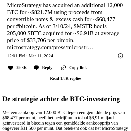
MicroStrategy has acquired an additional 12,000 
BTC for ~$821.7M using proceeds from 
convertible notes & excess cash for ~$68,477 
per 
#bitcoin
. As of 3/10/24, 
$MSTR
 hodls 
205,000 
$BTC
 acquired for ~$6.91B at average 
price of $33,706 per bitcoin. 
microstrategy.com/press/microstr…
12:01 PM · Mar 11, 2024
29.3K
Reply
Copy link
Read 1.8K replies
De strategie achter de BTC-investering
Met een aankoop van 12.000 BTC tegen een gemiddelde prijs van
$68,477 per munt, heeft het bedrijf nu in totaal $6,91 miljard
geïnvesteerd in bitcoin tegen een gemiddelde aankoopprijs van
ongeveer $31,500 per munt. Dat betekent ook dat het MicroStrategy