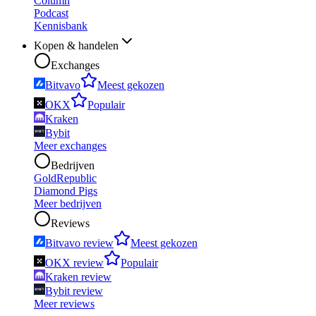
Column
Podcast
Kennisbank
Kopen & handelen
Exchanges
Bitvavo
Meest gekozen
OKX
Populair
Kraken
Bybit
Meer exchanges
Bedrijven
GoldRepublic
Diamond Pigs
Meer bedrijven
Reviews
Bitvavo review
Meest gekozen
OKX review
Populair
Kraken review
Bybit review
Meer reviews