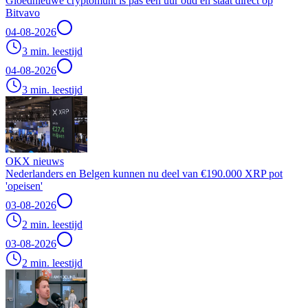
Gloednieuwe cryptomunt is pas een uur oud en staat direct op
Bitvavo
04-08-2026
3 min. leestijd
04-08-2026
3 min. leestijd
OKX nieuws
Nederlanders en Belgen kunnen nu deel van €190.000 XRP pot
'opeisen'
03-08-2026
2 min. leestijd
03-08-2026
2 min. leestijd