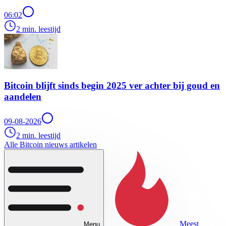
06:02
2 min. leestijd
Bitcoin blijft sinds begin 2025 ver achter bij goud en
aandelen
09-08-2026
2 min. leestijd
Alle Bitcoin nieuws artikelen
Meest
Menu