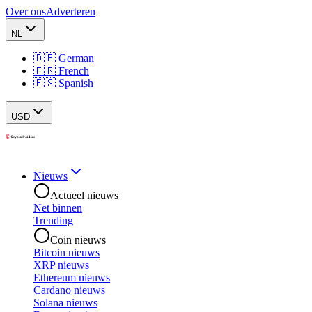
Over ons
Adverteren
NL
🇩🇪 German
🇫🇷 French
🇪🇸 Spanish
USD
Nieuws
Actueel nieuws
Net binnen
Trending
Coin nieuws
Bitcoin nieuws
XRP nieuws
Ethereum nieuws
Cardano nieuws
Solana nieuws