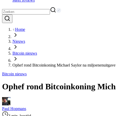
Meer reviews
Home
Nieuws
Bitcoin nieuws
Ophef rond Bitcoinkoning Michael Saylor na miljoenenuitgave 
Bitcoin nieuws
Ophef rond Bitcoinkoning Micha
Paul Hopmans
3 min. leestijd