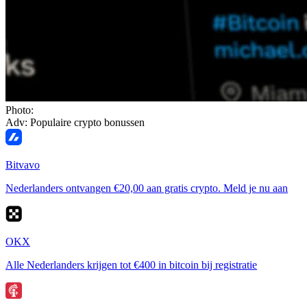
Photo:
Adv: Populaire crypto bonussen
Bitvavo
Nederlanders ontvangen €20,00 aan gratis crypto. Meld je nu aan
OKX
Alle Nederlanders krijgen tot €400 in bitcoin bij registratie