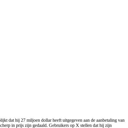
ijkt dat hij 27 miljoen dollar heeft uitgegeven aan de aanbetaling van
herp in prijs zijn gedaald. Gebruikers op X stellen dat hij zijn