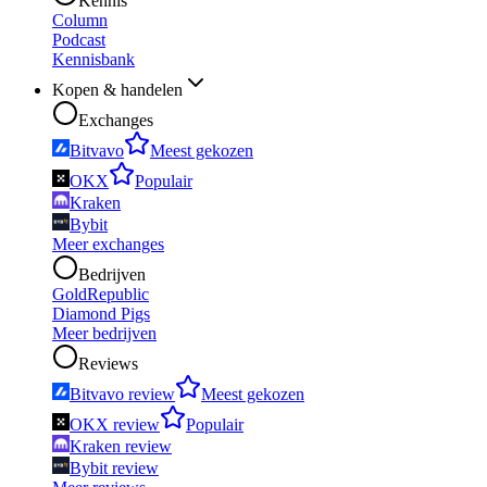
Kennis
Column
Podcast
Kennisbank
Kopen & handelen
Exchanges
Bitvavo
Meest gekozen
OKX
Populair
Kraken
Bybit
Meer exchanges
Bedrijven
GoldRepublic
Diamond Pigs
Meer bedrijven
Reviews
Bitvavo review
Meest gekozen
OKX review
Populair
Kraken review
Bybit review