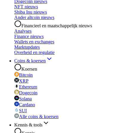
Dogecoin nieuws
NFT nieuws
Shiba Inu nieuws
Ander altcoin nieuws
Financieel en maatschappelijk nieuws
Analyses
Finance nieuws
Wallets en exchanges
Marktupdates
Overheid en regulatie
Coins & koersen
Koersen
Bitcoin
XRP
Ethereum
Dogecoin
Solana
Cardano
SUI
Alle coins & koersen
Kennis & tools