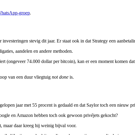
 WhatsApp-groep
.
r investeringen stevig dit jaar. Er staat ook in dat Strategy een aanbeta
ligaties, aandelen en andere methoden.
dert (ongeveer 74.000 dollar per bitcoin), kan er een moment komen da
koop van een duur vliegtuig
not done
is.
elopen jaar met 55 procent is gedaald en dat Saylor toch een nieuw pri
 Google en Amazon hebben toch ook gewoon privéjets gekocht?
t, maar daar kreeg hij weinig bijval voor.