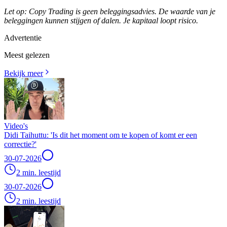
Let op: Copy Trading is geen beleggingsadvies. De waarde van je
beleggingen kunnen stijgen of dalen. Je kapitaal loopt risico.
Advertentie
Meest gelezen
Bekijk meer
Video's
Didi Taihuttu: 'Is dit het moment om te kopen of komt er een
correctie?'
30-07-2026
2 min. leestijd
30-07-2026
2 min. leestijd