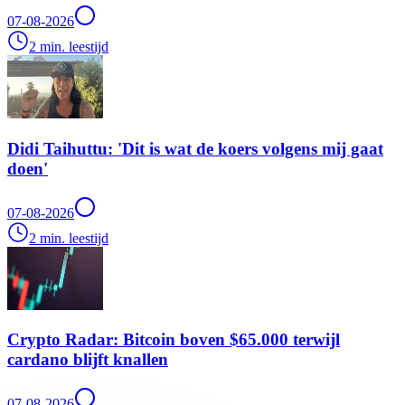
07-08-2026
2 min. leestijd
Didi Taihuttu: 'Dit is wat de koers volgens mij gaat
doen'
07-08-2026
2 min. leestijd
Crypto Radar: Bitcoin boven $65.000 terwijl
cardano blijft knallen
07-08-2026