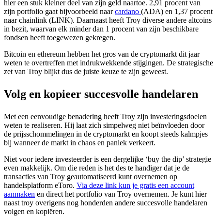
hier een stuk kleiner deel van zijn geld naartoe. 2,91 procent van
zijn portfolio gaat bijvoorbeeld naar
cardano
(ADA) en 1,37 procent
naar chainlink (LINK). Daarnaast heeft Troy diverse andere altcoins
in bezit, waarvan elk minder dan 1 procent van zijn beschikbare
fondsen heeft toegewezen gekregen.
Bitcoin en ethereum hebben het gros van de cryptomarkt dit jaar
weten te overtreffen met indrukwekkende stijgingen. De strategische
zet van Troy blijkt dus de juiste keuze te zijn geweest.
Volg en kopieer succesvolle handelaren
Met een eenvoudige benadering heeft Troy zijn investeringsdoelen
weten te realiseren. Hij laat zich simpelweg niet beïnvloeden door
de prijsschommelingen in de cryptomarkt en koopt steeds kalmpjes
bij wanneer de markt in chaos en paniek verkeert.
Niet voor iedere investeerder is een dergelijke ‘buy the dip’ strategie
even makkelijk. Om die reden is het des te handiger dat je de
transacties van Troy geautomatiseerd kunt overnemen op
handelsplatform eToro.
Via deze link kun je gratis een account
aanmaken
en direct het portfolio van Troy overnemen. Je kunt hier
naast troy overigens nog honderden andere succesvolle handelaren
volgen en kopiëren.