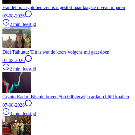
Handel op cryptobeurzen is ingestort naar laagste niveau in jaren
07-08-2026
2 min. leestijd
Didi Taihuttu: 'Dit is wat de koers volgens mij gaat doen'
07-08-2026
2 min. leestijd
Crypto Radar: Bitcoin boven $65.000 terwijl cardano blijft knallen
07-08-2026
3 min. leestijd