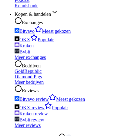
Podcast
Kennisbank
Kopen & handelen
Exchanges
Bitvavo
Meest gekozen
OKX
Populair
Kraken
Bybit
Meer exchanges
Bedrijven
GoldRepublic
Diamond Pigs
Meer bedrijven
Reviews
Bitvavo review
Meest gekozen
OKX review
Populair
Kraken review
Bybit review
Meer reviews