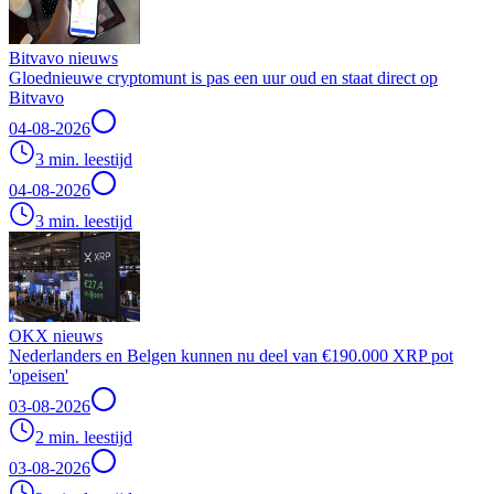
Bitvavo nieuws
Gloednieuwe cryptomunt is pas een uur oud en staat direct op
Bitvavo
04-08-2026
3 min. leestijd
04-08-2026
3 min. leestijd
OKX nieuws
Nederlanders en Belgen kunnen nu deel van €190.000 XRP pot
'opeisen'
03-08-2026
2 min. leestijd
03-08-2026