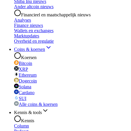
Shiba Inu nieuws
Ander altcoin nieuws
Financieel en maatschappelijk nieuws
Analyses
Finance nieuws
Wallets en exchanges
Marktupdates
Overheid en regulatie
Coins & koersen
Koersen
Bitcoin
XRP
Ethereum
Dogecoin
Solana
Cardano
SUI
Alle coins & koersen
Kennis & tools
Kennis
Column