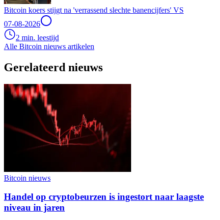
Bitcoin koers stijgt na 'verrassend slechte banencijfers' VS
07-08-2026
2 min. leestijd
Alle Bitcoin nieuws artikelen
Gerelateerd nieuws
Bitcoin nieuws
Handel op cryptobeurzen is ingestort naar laagste
niveau in jaren