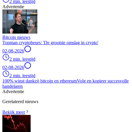
2 min. leestijd
Advertentie
Bitcoin nieuws
Topman cryptobeurs: 'De grootste omslag in crypto'
02-08-2026
2 min. leestijd
02-08-2026
2 min. leestijd
100% winst dankzij bitcoin en ethereum
Volg en kopieer succesvolle
handelaren
Advertentie
Gerelateerd nieuws
Bekijk meer