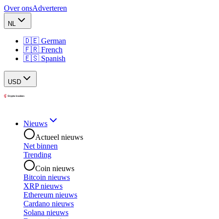
Over ons
Adverteren
NL
🇩🇪 German
🇫🇷 French
🇪🇸 Spanish
USD
Nieuws
Actueel nieuws
Net binnen
Trending
Coin nieuws
Bitcoin nieuws
XRP nieuws
Ethereum nieuws
Cardano nieuws
Solana nieuws