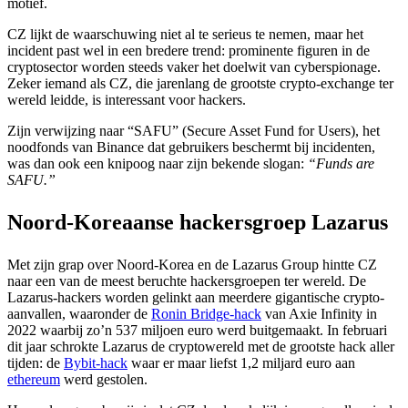
motief.
CZ lijkt de waarschuwing niet al te serieus te nemen, maar het
incident past wel in een bredere trend: prominente figuren in de
cryptosector worden steeds vaker het doelwit van cyberspionage.
Zeker iemand als CZ, die jarenlang de grootste crypto-exchange ter
wereld leidde, is interessant voor hackers.
Zijn verwijzing naar “SAFU” (Secure Asset Fund for Users), het
noodfonds van Binance dat gebruikers beschermt bij incidenten,
was dan ook een knipoog naar zijn bekende slogan:
“Funds are
SAFU.”
Noord-Koreaanse hackersgroep Lazarus
Met zijn grap over Noord-Korea en de Lazarus Group hintte CZ
naar een van de meest beruchte hackersgroepen ter wereld. De
Lazarus-hackers worden gelinkt aan meerdere gigantische crypto-
aanvallen, waaronder de
Ronin Bridge-hack
van Axie Infinity in
2022 waarbij zo’n 537 miljoen euro werd buitgemaakt. In februari
dit jaar schrokte Lazarus de cryptowereld met de grootste hack aller
tijden: de
Bybit-hack
waar er maar liefst 1,2 miljard euro aan
ethereum
werd gestolen.