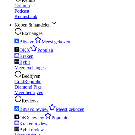
Kennis
Column
Podcast
Kennisbank
Kopen & handelen
Exchanges
Bitvavo
Meest gekozen
OKX
Populair
Kraken
Bybit
Meer exchanges
Bedrijven
GoldRepublic
Diamond Pigs
Meer bedrijven
Reviews
Bitvavo review
Meest gekozen
OKX review
Populair
Kraken review
Bybit review