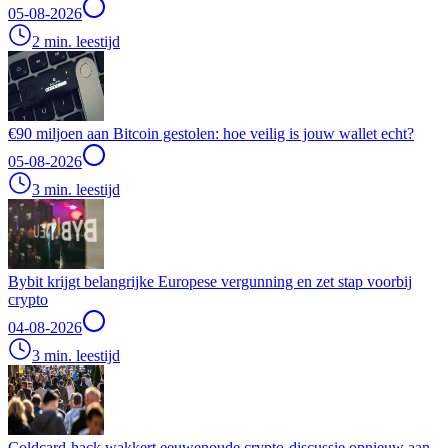
05-08-2026
2 min. leestijd
€90 miljoen aan Bitcoin gestolen: hoe veilig is jouw wallet echt?
05-08-2026
3 min. leestijd
Bybit krijgt belangrijke Europese vergunning en zet stap voorbij
crypto
04-08-2026
3 min. leestijd
Coldcard-hack wakkert eeuwenoude crypto-discussie opnieuw aan