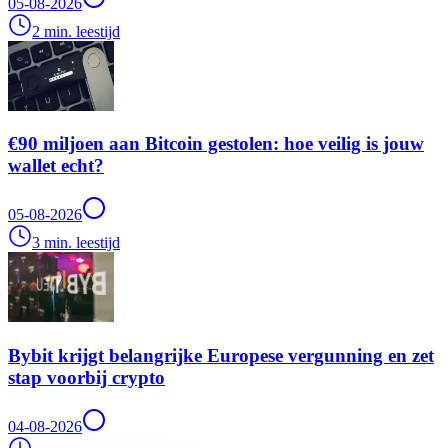
05-08-2026
2 min. leestijd
€90 miljoen aan Bitcoin gestolen: hoe veilig is jouw
wallet echt?
05-08-2026
3 min. leestijd
Bybit krijgt belangrijke Europese vergunning en zet
stap voorbij crypto
04-08-2026