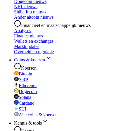
Dogecoin nieuws
NFT nieuws
Shiba Inu nieuws
Ander altcoin nieuws
Financieel en maatschappelijk nieuws
Analyses
Finance nieuws
Wallets en exchanges
Marktupdates
Overheid en regulatie
Coins & koersen
Koersen
Bitcoin
XRP
Ethereum
Dogecoin
Solana
Cardano
SUI
Alle coins & koersen
Kennis & tools