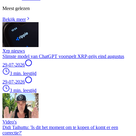
Meest gelezen
Bekijk meer
Xrp nieuws
Slimste model van ChatGPT voorspelt XRP-prijs eind augustus
29-07-2026
3 min. leestijd
29-07-2026
3 min. leestijd
Video's
Didi Taihuttu: 'Is dit het moment om te kopen of komt er een
correctie?'