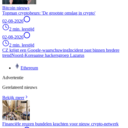
Bitcoin nieuws
Topman cryptobeurs: 'De grootste omslag in crypto'
02-08-2026
2 min. leestijd
02-08-2026
2 min. leestijd
CZ krijgt een Google-waarschuwing
Incident past binnen bredere
trend
Noord-Koreaanse hackersgroep Lazarus
Ethereum
Advertentie
Gerelateerd nieuws
Bekijk meer
Financiële reuzen bundelen krachten voor nieuw crypto-netwerk