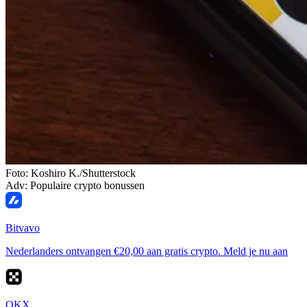
Foto: Koshiro K./Shutterstock
Adv: Populaire crypto bonussen
Bitvavo
Nederlanders ontvangen €20,00 aan gratis crypto. Meld je nu aan
OKX