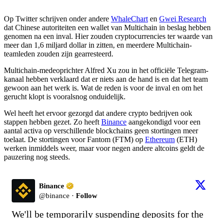
Op Twitter schrijven onder andere
WhaleChart
en
Gwei Research
dat Chinese autoriteiten een wallet van Multichain in beslag hebben
genomen na een inval. Hier zouden cryptocurrencies ter waarde van
meer dan 1,6 miljard dollar in zitten, en meerdere Multichain-
teamleden zouden zijn gearresteerd.
Multichain-medeoprichter
A
lfred Xu zou in het officiële Telegram-
kanaal hebben verklaard dat er niets aan de hand is en dat het team
gewoon aan het werk is.
Wat de reden is voor de inval en om het
gerucht klopt is vooralsnog onduidelijk.
Wel heeft het ervoor gezorgd dat andere crypto bedrijven ook
stappen hebben gezet. Zo heeft
Binance
aangekondigd
voor een
aantal activa op verschillende blockchains geen stortingen meer
toelaat. De stortingen voor Fantom (FTM) op
Ethereum
(ETH)
werken inmiddels weer, maar voor negen andere altcoins geldt de
pauzering nog steeds.
Binance
@
binance
·
Follow
We'll be temporarily suspending deposits for the 