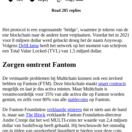
Read 285 replies
Het protocol is een zogenaamde ‘bridge’, waarmee je tokens van de
ene blockchain naar de andere kunt verplaatsen. Voordat het in 2021
voor 8 miljoen dollar werd gehackt droeg het de naam Anyswap.
Volgens
DefiLlama
heeft het netwerk op het moment van schrijven
een Total Value Locked (TVL) van 1,5 miljard dollar.
Zorgen omtrent Fantom
De vermaarde problemen bij Multichain kunnen ook een invloed
hebben op Fantom (FTM). Deze blockchain maakt
smart contracts
mogelijk en laat je dus activa minten. Maar Multichain is
verantwoordelijk voor 35% van alle activa die op Fantom worden
gemint, en zelfs voor 80% van alle
stablecoins
op Fantom.
De Fantom Foundation
verklaarde gisteren
dat er niets aan de hand
is, maar aan
The Block
verklaarde Fantom Foundation-directeur
Andre Cronje dat het wel MULTI-coins ter waarde van 2,4 miljoen
dollar van SushiSwap heeft gehaald. Hij beschouwde het onnodig
om in tijden van onzekerheid liquiditeit te bieden voor deze coin.