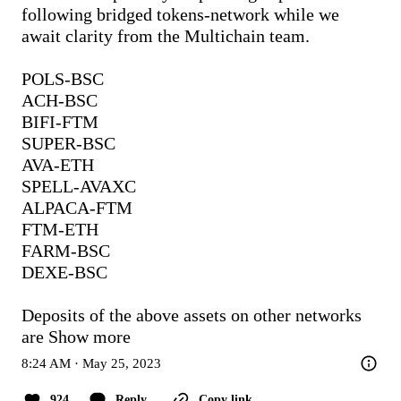
following bridged tokens-network while we 
await clarity from the Multichain team.

POLS-BSC

ACH-BSC

BIFI-FTM

SUPER-BSC

AVA-ETH

SPELL-AVAXC

ALPACA-FTM

FTM-ETH

FARM-BSC

DEXE-BSC

Deposits of the above assets on other networks 
are
Show more
8:24 AM · May 25, 2023
924
Reply
Copy link