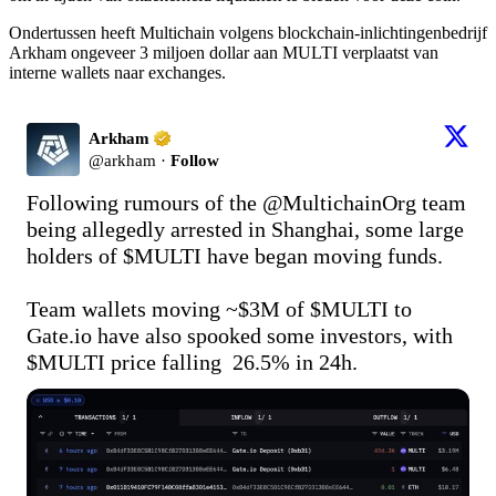
Ondertussen heeft Multichain volgens blockchain-inlichtingenbedrijf
Arkham ongeveer 3 miljoen dollar aan MULTI verplaatst van
interne wallets naar exchanges.
Arkham
@
arkham
·
Follow
Following rumours of the 
@MultichainOrg
 team 
being allegedly arrested in Shanghai, some large 
holders of 
$MULTI
 have began moving funds.

Team wallets moving ~$3M of 
$MULTI
 to 
Gate.io
 have also spooked some investors, with 
$MULTI
 price falling  26.5% in 24h.