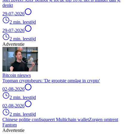
denkt
29-07-2026
2 min. leestijd
29-07-2026
2 min. leestijd
Advertentie
Bitcoin nieuws
Topman cryptobeurs: 'De grootste omslag in crypto'
02-08-2026
2 min. leestijd
02-08-2026
2 min. leestijd
Chinese politie confisqueert Multichain wallet
Zorgen omtrent
Fantom
Advertentie