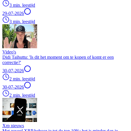
3 min. leestijd
29-07-2026
3 min. leestijd
Video's
Didi Taihuttu: 'Is dit het moment om te kopen of komt er een
correctie?'
30-07-2026
2 min. leestijd
30-07-2026
2 min. leestijd
Xrp nieuws
Met zoveel XRP behoor je tot de top 10%: het is minder dan je