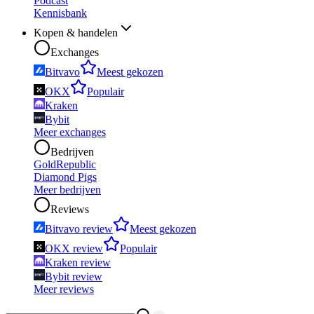
Podcast
Kennisbank
Kopen & handelen
Exchanges
Bitvavo
Meest gekozen
OKX
Populair
Kraken
Bybit
Meer exchanges
Bedrijven
GoldRepublic
Diamond Pigs
Meer bedrijven
Reviews
Bitvavo review
Meest gekozen
OKX review
Populair
Kraken review
Bybit review
Meer reviews