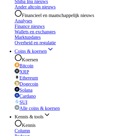
Shiba Inu nieuws
Ander altcoin nieuws
Financieel en maatschappelijk nieuws
Analyses
Finance nieuws
Wallets en exchanges
Marktupdates
Overheid en regulatie
Coins & koersen
Koersen
Bitcoin
XRP
Ethereum
Dogecoin
Solana
Cardano
SUI
Alle coins & koersen
Kennis & tools
Kennis
Column