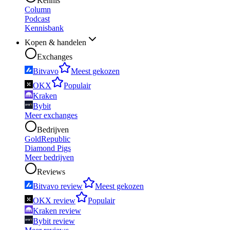
Kennis
Column
Podcast
Kennisbank
Kopen & handelen
Exchanges
Bitvavo
Meest gekozen
OKX
Populair
Kraken
Bybit
Meer exchanges
Bedrijven
GoldRepublic
Diamond Pigs
Meer bedrijven
Reviews
Bitvavo review
Meest gekozen
OKX review
Populair
Kraken review
Bybit review