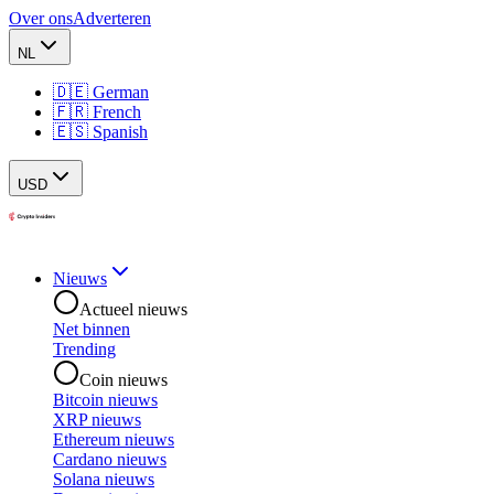
Over ons
Adverteren
NL
🇩🇪 German
🇫🇷 French
🇪🇸 Spanish
USD
Nieuws
Actueel nieuws
Net binnen
Trending
Coin nieuws
Bitcoin nieuws
XRP nieuws
Ethereum nieuws
Cardano nieuws
Solana nieuws