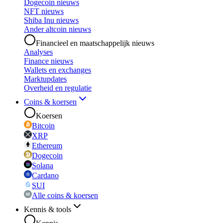
Dogecoin nieuws
NFT nieuws
Shiba Inu nieuws
Ander altcoin nieuws
Financieel en maatschappelijk nieuws
Analyses
Finance nieuws
Wallets en exchanges
Marktupdates
Overheid en regulatie
Coins & koersen
Koersen
Bitcoin
XRP
Ethereum
Dogecoin
Solana
Cardano
SUI
Alle coins & koersen
Kennis & tools