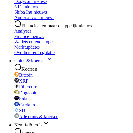
Dogecoin nieuws
NFT nieuws
Shiba Inu nieuws
Ander altcoin nieuws
Financieel en maatschappelijk nieuws
Analyses
Finance nieuws
Wallets en exchanges
Marktupdates
Overheid en regulatie
Coins & koersen
Koersen
Bitcoin
XRP
Ethereum
Dogecoin
Solana
Cardano
SUI
Alle coins & koersen
Kennis & tools