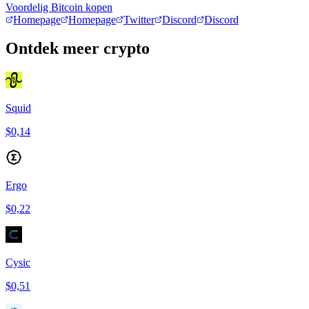
Voordelig Bitcoin kopen
Homepage
Homepage
Twitter
Discord
Discord
Ontdek meer crypto
Squid
$0,14
Ergo
$0,22
Cysic
$0,51