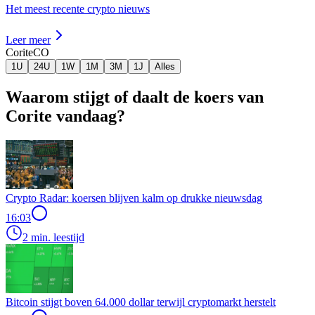
Het meest recente crypto nieuws
Leer meer
Corite
CO
1U
24U
1W
1M
3M
1J
Alles
Waarom stijgt of daalt de koers van
Corite vandaag?
Crypto Radar: koersen blijven kalm op drukke nieuwsdag
16:03
2 min. leestijd
Bitcoin stijgt boven 64.000 dollar terwijl cryptomarkt herstelt