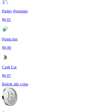
Pudgy Penguins
$0,01
Pump.fun
$0,00
Cash Cat
$0,07
Bekijk alle coins