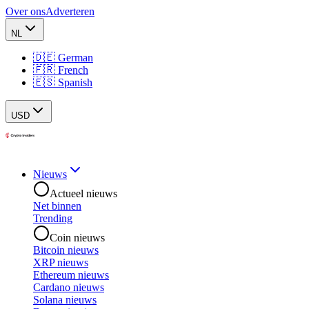
Over ons
Adverteren
NL
🇩🇪 German
🇫🇷 French
🇪🇸 Spanish
USD
Nieuws
Actueel nieuws
Net binnen
Trending
Coin nieuws
Bitcoin nieuws
XRP nieuws
Ethereum nieuws
Cardano nieuws
Solana nieuws