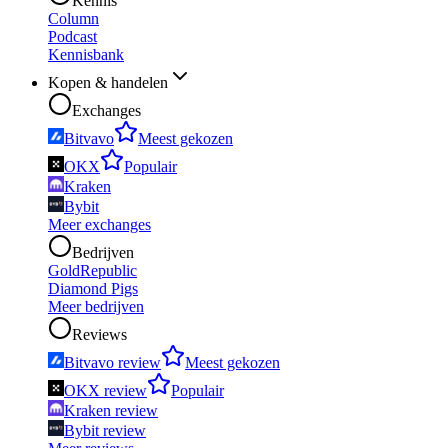
Kennis
Column
Podcast
Kennisbank
Kopen & handelen
Exchanges
Bitvavo
Meest gekozen
OKX
Populair
Kraken
Bybit
Meer exchanges
Bedrijven
GoldRepublic
Diamond Pigs
Meer bedrijven
Reviews
Bitvavo review
Meest gekozen
OKX review
Populair
Kraken review
Bybit review