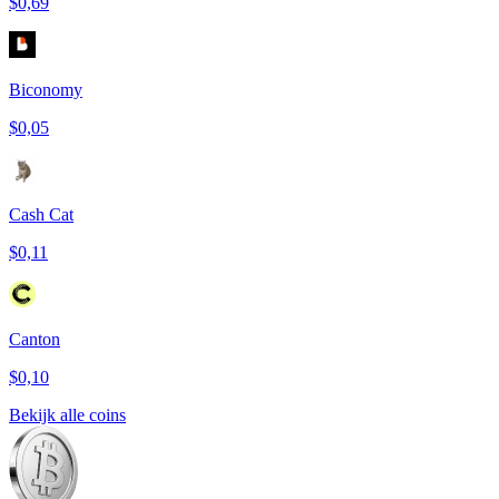
$0,69
Biconomy
$0,05
Cash Cat
$0,11
Canton
$0,10
Bekijk alle coins