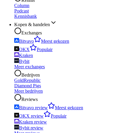
Kennis
Column
Podcast
Kennisbank
Kopen & handelen
Exchanges
Bitvavo
Meest gekozen
OKX
Populair
Kraken
Bybit
Meer exchanges
Bedrijven
GoldRepublic
Diamond Pigs
Meer bedrijven
Reviews
Bitvavo review
Meest gekozen
OKX review
Populair
Kraken review
Bybit review