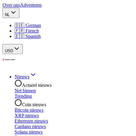
Over ons
Adverteren
NL
🇩🇪 German
🇫🇷 French
🇪🇸 Spanish
USD
Nieuws
Actueel nieuws
Net binnen
Trending
Coin nieuws
Bitcoin nieuws
XRP nieuws
Ethereum nieuws
Cardano nieuws
Solana nieuws