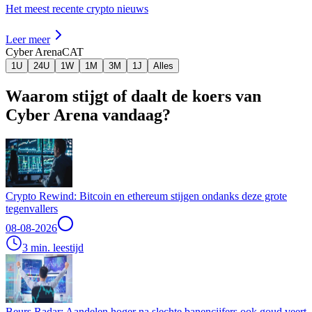
Het meest recente crypto nieuws
Leer meer
Cyber Arena
CAT
1U
24U
1W
1M
3M
1J
Alles
Waarom stijgt of daalt de koers van
Cyber Arena vandaag?
Crypto Rewind: Bitcoin en ethereum stijgen ondanks deze grote
tegenvallers
08-08-2026
3 min. leestijd
Beurs Radar: Aandelen hoger na slechte banencijfers ook goud veert