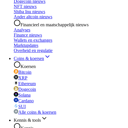
Dogecoin nieuws
NFT nieuws
Shiba Inu nieuws
Ander altcoin nieuws
Financieel en maatschappelijk nieuws
Analyses
Finance nieuws
Wallets en exchanges
Marktupdates
Overheid en regulatie
Coins & koersen
Koersen
Bitcoin
XRP
Ethereum
Dogecoin
Solana
Cardano
SUI
Alle coins & koersen
Kennis & tools