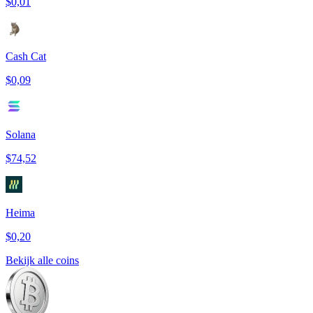
$0,01
Cash Cat
$0,09
Solana
$74,52
Heima
$0,20
Bekijk alle coins