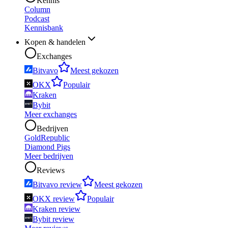
Kennis
Column
Podcast
Kennisbank
Kopen & handelen
Exchanges
Bitvavo
Meest gekozen
OKX
Populair
Kraken
Bybit
Meer exchanges
Bedrijven
GoldRepublic
Diamond Pigs
Meer bedrijven
Reviews
Bitvavo review
Meest gekozen
OKX review
Populair
Kraken review
Bybit review