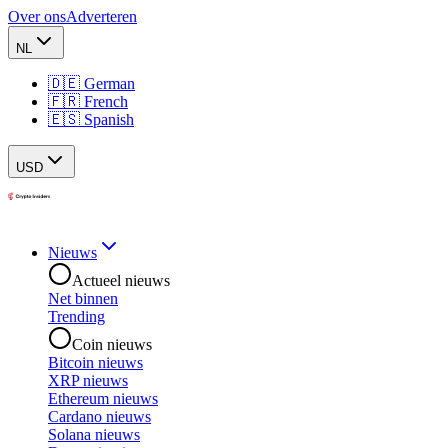
Over ons
Adverteren
NL
🇩🇪 German
🇫🇷 French
🇪🇸 Spanish
USD
Nieuws
Actueel nieuws
Net binnen
Trending
Coin nieuws
Bitcoin nieuws
XRP nieuws
Ethereum nieuws
Cardano nieuws
Solana nieuws