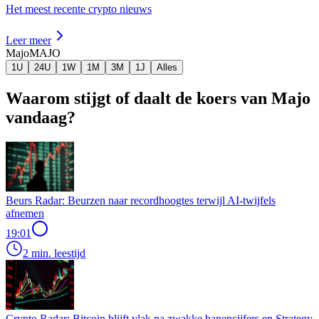
Het meest recente crypto nieuws
Leer meer
Majo
MAJO
1U
24U
1W
1M
3M
1J
Alles
Waarom stijgt of daalt de koers van Majo
vandaag?
Beurs Radar: Beurzen naar recordhoogtes terwijl AI-twijfels
afnemen
19:01
2 min. leestijd
Crypto Radar: Bitcoin blijft vlak na zwakke banencijfers en Strategy