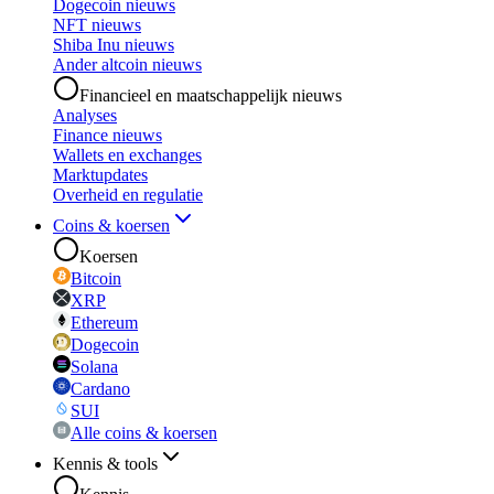
Dogecoin nieuws
NFT nieuws
Shiba Inu nieuws
Ander altcoin nieuws
Financieel en maatschappelijk nieuws
Analyses
Finance nieuws
Wallets en exchanges
Marktupdates
Overheid en regulatie
Coins & koersen
Koersen
Bitcoin
XRP
Ethereum
Dogecoin
Solana
Cardano
SUI
Alle coins & koersen
Kennis & tools