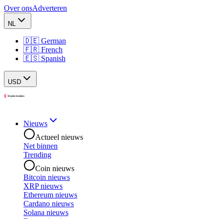
Over ons
Adverteren
NL
🇩🇪 German
🇫🇷 French
🇪🇸 Spanish
USD
Nieuws
Actueel nieuws
Net binnen
Trending
Coin nieuws
Bitcoin nieuws
XRP nieuws
Ethereum nieuws
Cardano nieuws
Solana nieuws