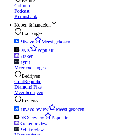
Kennis
Column
Podcast
Kennisbank
Kopen & handelen
Exchanges
Bitvavo
Meest gekozen
OKX
Populair
Kraken
Bybit
Meer exchanges
Bedrijven
GoldRepublic
Diamond Pigs
Meer bedrijven
Reviews
Bitvavo review
Meest gekozen
OKX review
Populair
Kraken review
Bybit review