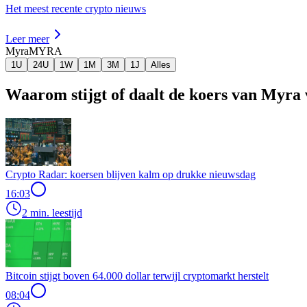
Het meest recente crypto nieuws
Leer meer
Myra
MYRA
1U
24U
1W
1M
3M
1J
Alles
Waarom stijgt of daalt de koers van Myra
Crypto Radar: koersen blijven kalm op drukke nieuwsdag
16:03
2 min. leestijd
Bitcoin stijgt boven 64.000 dollar terwijl cryptomarkt herstelt
08:04