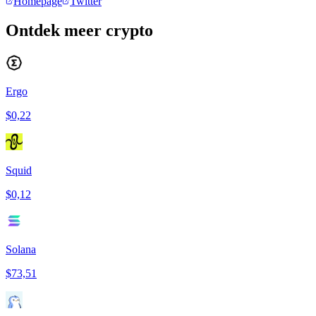
Homepage
Twitter
Ontdek meer crypto
Ergo
$0,22
Squid
$0,12
Solana
$73,51