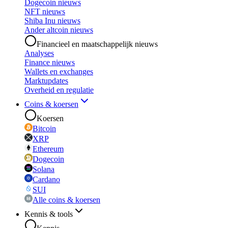
Dogecoin nieuws
NFT nieuws
Shiba Inu nieuws
Ander altcoin nieuws
Financieel en maatschappelijk nieuws
Analyses
Finance nieuws
Wallets en exchanges
Marktupdates
Overheid en regulatie
Coins & koersen
Koersen
Bitcoin
XRP
Ethereum
Dogecoin
Solana
Cardano
SUI
Alle coins & koersen
Kennis & tools