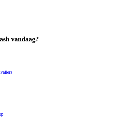
Cash vandaag?
vallers
op