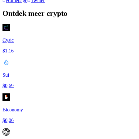
Homepage
Twitter
Ontdek meer crypto
Cysic
$1,16
Sui
$0,69
Biconomy
$0,06