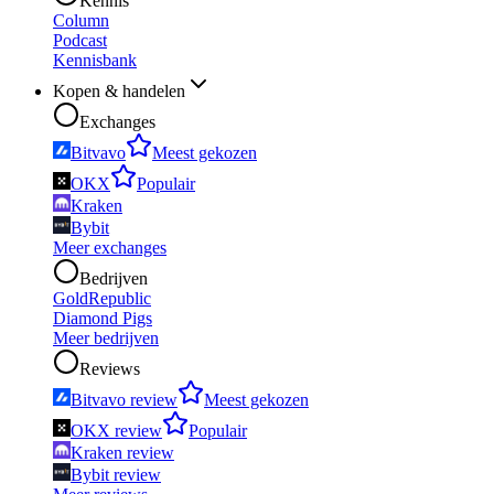
Kennis
Column
Podcast
Kennisbank
Kopen & handelen
Exchanges
Bitvavo
Meest gekozen
OKX
Populair
Kraken
Bybit
Meer exchanges
Bedrijven
GoldRepublic
Diamond Pigs
Meer bedrijven
Reviews
Bitvavo review
Meest gekozen
OKX review
Populair
Kraken review
Bybit review