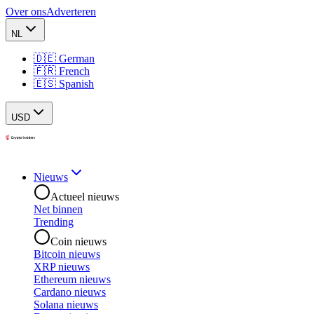
Over ons
Adverteren
NL
🇩🇪 German
🇫🇷 French
🇪🇸 Spanish
USD
Nieuws
Actueel nieuws
Net binnen
Trending
Coin nieuws
Bitcoin nieuws
XRP nieuws
Ethereum nieuws
Cardano nieuws
Solana nieuws