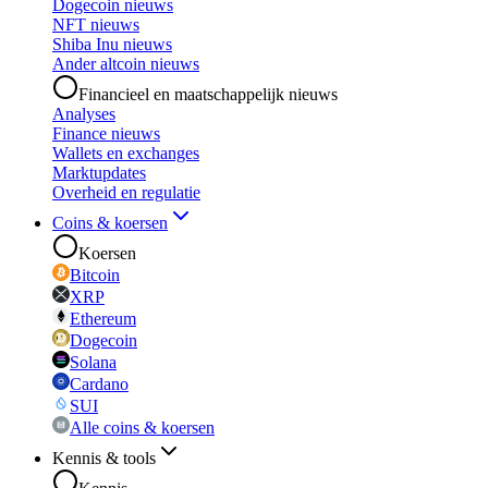
Dogecoin nieuws
NFT nieuws
Shiba Inu nieuws
Ander altcoin nieuws
Financieel en maatschappelijk nieuws
Analyses
Finance nieuws
Wallets en exchanges
Marktupdates
Overheid en regulatie
Coins & koersen
Koersen
Bitcoin
XRP
Ethereum
Dogecoin
Solana
Cardano
SUI
Alle coins & koersen
Kennis & tools