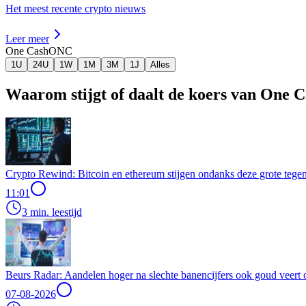
Het meest recente crypto nieuws
Leer meer
One Cash
ONC
1U
24U
1W
1M
3M
1J
Alles
Waarom stijgt of daalt de koers van One 
Crypto Rewind: Bitcoin en ethereum stijgen ondanks deze grote tegen
11:01
3 min. leestijd
Beurs Radar: Aandelen hoger na slechte banencijfers ook goud veert 
07-08-2026