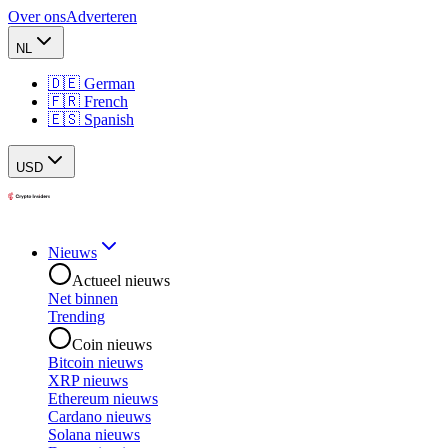
Over ons
Adverteren
NL
🇩🇪 German
🇫🇷 French
🇪🇸 Spanish
USD
Nieuws
Actueel nieuws
Net binnen
Trending
Coin nieuws
Bitcoin nieuws
XRP nieuws
Ethereum nieuws
Cardano nieuws
Solana nieuws