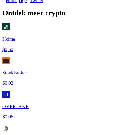
Homepage
Twitter
Ontdek meer crypto
Heima
$0,50
StonkBroker
$0,02
OVERTAKE
$0,06