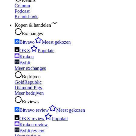
Kennis
Column
Podcast
Kennisbank
Kopen & handelen
Exchanges
Bitvavo
Meest gekozen
OKX
Populair
Kraken
Bybit
Meer exchanges
Bedrijven
GoldRepublic
Diamond Pigs
Meer bedrijven
Reviews
Bitvavo review
Meest gekozen
OKX review
Populair
Kraken review
Bybit review