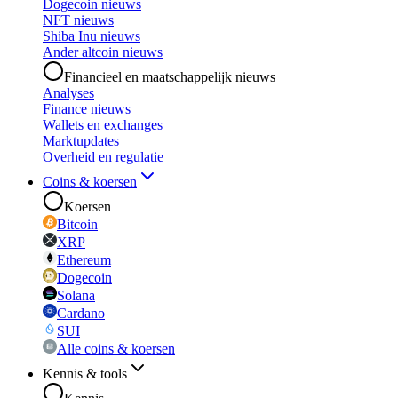
Dogecoin nieuws
NFT nieuws
Shiba Inu nieuws
Ander altcoin nieuws
Financieel en maatschappelijk nieuws
Analyses
Finance nieuws
Wallets en exchanges
Marktupdates
Overheid en regulatie
Coins & koersen
Koersen
Bitcoin
XRP
Ethereum
Dogecoin
Solana
Cardano
SUI
Alle coins & koersen
Kennis & tools