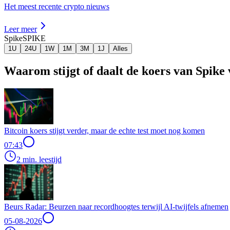
Het meest recente crypto nieuws
Leer meer
Spike
SPIKE
1U
24U
1W
1M
3M
1J
Alles
Waarom stijgt of daalt de koers van Spike
Bitcoin koers stijgt verder, maar de echte test moet nog komen
07:43
2 min. leestijd
Beurs Radar: Beurzen naar recordhoogtes terwijl AI-twijfels afnemen
05-08-2026