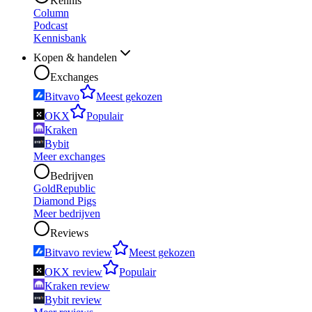
Kennis
Column
Podcast
Kennisbank
Kopen & handelen
Exchanges
Bitvavo
Meest gekozen
OKX
Populair
Kraken
Bybit
Meer exchanges
Bedrijven
GoldRepublic
Diamond Pigs
Meer bedrijven
Reviews
Bitvavo review
Meest gekozen
OKX review
Populair
Kraken review
Bybit review