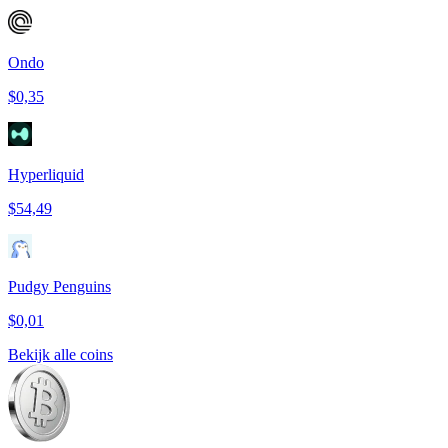
Ondo
$0,35
Hyperliquid
$54,49
Pudgy Penguins
$0,01
Bekijk alle coins