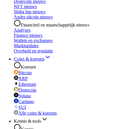
Dogecoin nieuws
NFT nieuws
Shiba Inu nieuws
Ander altcoin nieuws
Financieel en maatschappelijk nieuws
Analyses
Finance nieuws
Wallets en exchanges
Marktupdates
Overheid en regulatie
Coins & koersen
Koersen
Bitcoin
XRP
Ethereum
Dogecoin
Solana
Cardano
SUI
Alle coins & koersen
Kennis & tools