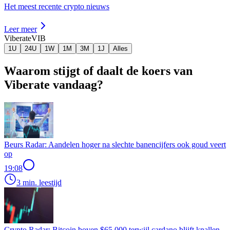
Het meest recente crypto nieuws
Leer meer
Viberate
VIB
1U
24U
1W
1M
3M
1J
Alles
Waarom stijgt of daalt de koers van
Viberate vandaag?
Beurs Radar: Aandelen hoger na slechte banencijfers ook goud veert
op
19:08
3 min. leestijd
Crypto Radar: Bitcoin boven $65.000 terwijl cardano blijft knallen