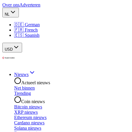
Over ons
Adverteren
NL
🇩🇪 German
🇫🇷 French
🇪🇸 Spanish
USD
Nieuws
Actueel nieuws
Net binnen
Trending
Coin nieuws
Bitcoin nieuws
XRP nieuws
Ethereum nieuws
Cardano nieuws
Solana nieuws