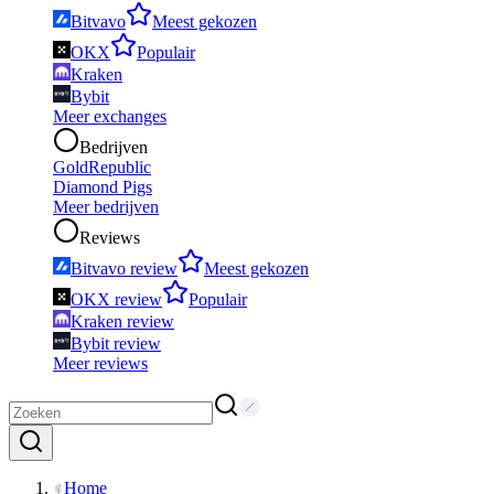
Bitvavo
Meest gekozen
OKX
Populair
Kraken
Bybit
Meer exchanges
Bedrijven
GoldRepublic
Diamond Pigs
Meer bedrijven
Reviews
Bitvavo review
Meest gekozen
OKX review
Populair
Kraken review
Bybit review
Meer reviews
Home