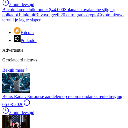
2 min. leestijd
Bitcoin koers duikt onder $44.000
Solana en avalanche stijgen;
polkadot blinkt uit
Bitvavo geeft 20 euro gratis crypto
Crypto nieuws
terwijl je lag te slapen
Bitcoin
Polkadot
Advertentie
Gerelateerd nieuws
Bekijk meer
Beurs Radar: Europese aandelen op records ondanks rentedreiging
06-08-2026
3 min. leestijd