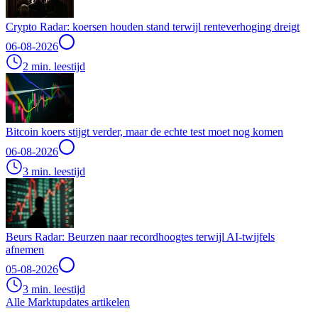
Crypto Radar: koersen houden stand terwijl renteverhoging dreigt
06-08-2026
2 min. leestijd
Bitcoin koers stijgt verder, maar de echte test moet nog komen
06-08-2026
3 min. leestijd
Beurs Radar: Beurzen naar recordhoogtes terwijl AI-twijfels
afnemen
05-08-2026
3 min. leestijd
Alle Marktupdates artikelen