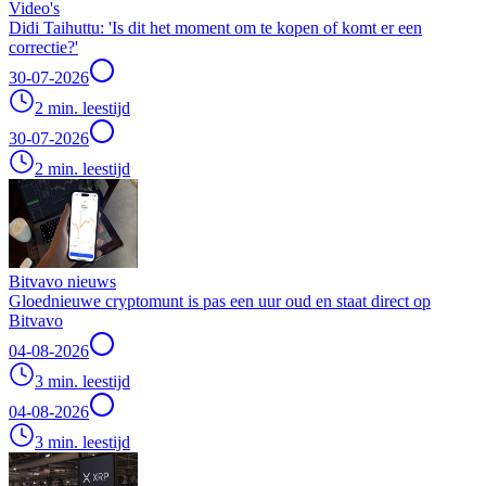
Video's
Didi Taihuttu: 'Is dit het moment om te kopen of komt er een
correctie?'
30-07-2026
2 min. leestijd
30-07-2026
2 min. leestijd
Bitvavo nieuws
Gloednieuwe cryptomunt is pas een uur oud en staat direct op
Bitvavo
04-08-2026
3 min. leestijd
04-08-2026
3 min. leestijd