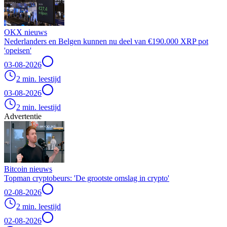
OKX nieuws
Nederlanders en Belgen kunnen nu deel van €190.000 XRP pot
'opeisen'
03-08-2026
2 min. leestijd
03-08-2026
2 min. leestijd
Advertentie
Bitcoin nieuws
Topman cryptobeurs: 'De grootste omslag in crypto'
02-08-2026
2 min. leestijd
02-08-2026