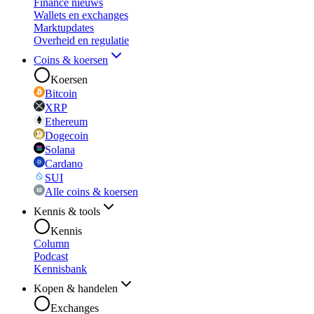
Finance nieuws
Wallets en exchanges
Marktupdates
Overheid en regulatie
Coins & koersen
Koersen
Bitcoin
XRP
Ethereum
Dogecoin
Solana
Cardano
SUI
Alle coins & koersen
Kennis & tools
Kennis
Column
Podcast
Kennisbank
Kopen & handelen
Exchanges