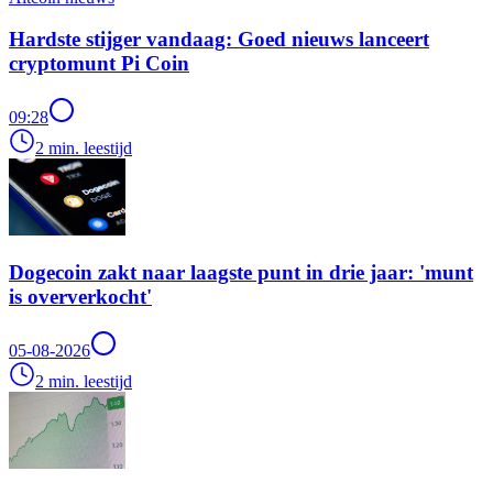
Hardste stijger vandaag: Goed nieuws lanceert
cryptomunt Pi Coin
09:28
2 min. leestijd
Dogecoin zakt naar laagste punt in drie jaar: 'munt
is oververkocht'
05-08-2026
2 min. leestijd