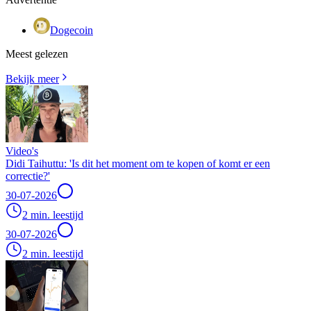
Dogecoin
Meest gelezen
Bekijk meer
Video's
Didi Taihuttu: 'Is dit het moment om te kopen of komt er een
correctie?'
30-07-2026
2 min. leestijd
30-07-2026
2 min. leestijd