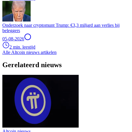
Onderzoek naar cryptomunt Trump: €3,3 miljard aan verlies bij
beleggers
05-08-2026
2 min. leestijd
Alle Altcoin nieuws artikelen
Gerelateerd nieuws
Altcoin nieuws