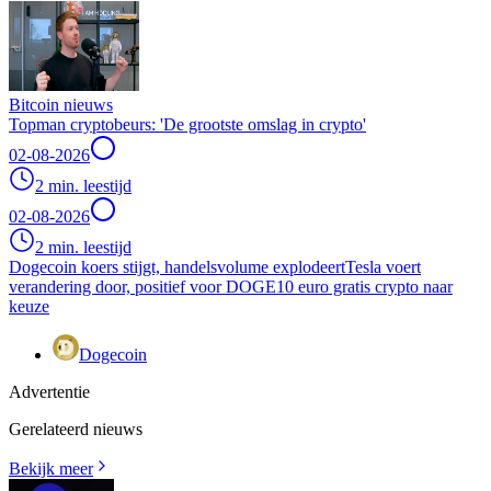
Bitcoin nieuws
Topman cryptobeurs: 'De grootste omslag in crypto'
02-08-2026
2 min. leestijd
02-08-2026
2 min. leestijd
Dogecoin koers stijgt, handelsvolume explodeert
Tesla voert
verandering door, positief voor DOGE
10 euro gratis crypto naar
keuze
Dogecoin
Advertentie
Gerelateerd nieuws
Bekijk meer