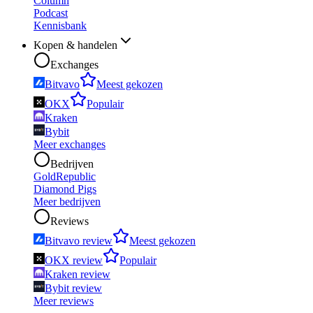
Column
Podcast
Kennisbank
Kopen & handelen
Exchanges
Bitvavo
Meest gekozen
OKX
Populair
Kraken
Bybit
Meer exchanges
Bedrijven
GoldRepublic
Diamond Pigs
Meer bedrijven
Reviews
Bitvavo review
Meest gekozen
OKX review
Populair
Kraken review
Bybit review
Meer reviews