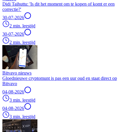
Didi Taihuttu: 'Is dit het moment om te kopen of komt er een
correctie?'
30-07-2026
2 min. leestijd
30-07-2026
2 min. leestijd
Bitvavo nieuws
Gloednieuwe cryptomunt is pas een uur oud en staat direct op
Bitvavo
04-08-2026
3 min. leestijd
04-08-2026
3 min. leestijd