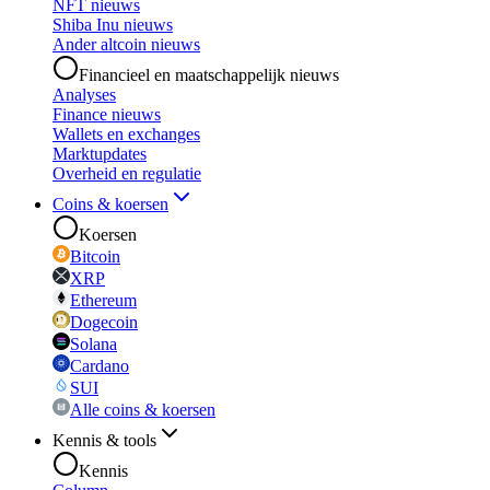
NFT nieuws
Shiba Inu nieuws
Ander altcoin nieuws
Financieel en maatschappelijk nieuws
Analyses
Finance nieuws
Wallets en exchanges
Marktupdates
Overheid en regulatie
Coins & koersen
Koersen
Bitcoin
XRP
Ethereum
Dogecoin
Solana
Cardano
SUI
Alle coins & koersen
Kennis & tools
Kennis