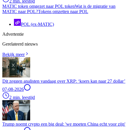
2 min. leestijd
MATIC token omgezet naar POL token
Wat is de migratie van
MATIC naar POL?
Tokens omzetten naar POL
POL (ex-MATIC)
Advertentie
Gerelateerd nieuws
Bekijk meer
Dit zeggen analisten vandaag over XRP: ‘koers kan naar 27 dollar’
07-08-2026
2 min. leestijd
Trump noemt crypto een big deal: 'we moeten China echt voor zijn'