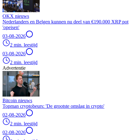
OKX nieuws
Nederlanders en Belgen kunnen nu deel van €190.000 XRP pot
'opeisen'
03-08-2026
2 min. leestijd
03-08-2026
2 min. leestijd
Advertentie
Bitcoin nieuws
Topman cryptobeurs: 'De grootste omslag in crypto'
02-08-2026
2 min. leestijd
02-08-2026