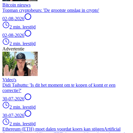
Bitcoin nieuws
Topman cryptobeurs: 'De grootste omslag in crypto'
02-08-2026
2 min. leestijd
02-08-2026
2 min. leestijd
Advertentie
Video's
Didi Taihuttu: 'Is dit het moment om te kopen of komt er een
correctie?'
30-07-2026
2 min. leestijd
30-07-2026
2 min. leestijd
Ethereum (ETH) moet dalen voordat koers kan stijgen
Artificial