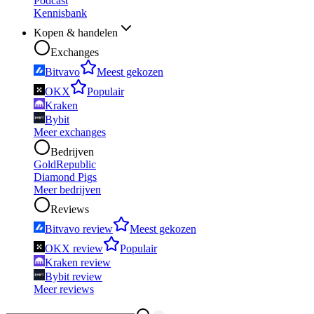
Podcast
Kennisbank
Kopen & handelen
Exchanges
Bitvavo
Meest gekozen
OKX
Populair
Kraken
Bybit
Meer exchanges
Bedrijven
GoldRepublic
Diamond Pigs
Meer bedrijven
Reviews
Bitvavo review
Meest gekozen
OKX review
Populair
Kraken review
Bybit review
Meer reviews