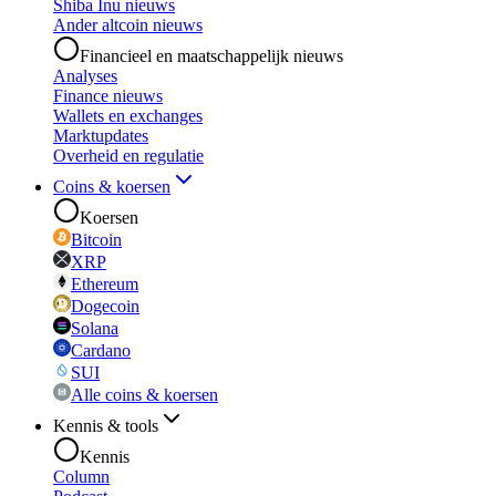
Shiba Inu nieuws
Ander altcoin nieuws
Financieel en maatschappelijk nieuws
Analyses
Finance nieuws
Wallets en exchanges
Marktupdates
Overheid en regulatie
Coins & koersen
Koersen
Bitcoin
XRP
Ethereum
Dogecoin
Solana
Cardano
SUI
Alle coins & koersen
Kennis & tools
Kennis
Column