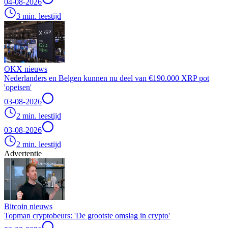
04-08-2026
3 min. leestijd
OKX nieuws
Nederlanders en Belgen kunnen nu deel van €190.000 XRP pot
'opeisen'
03-08-2026
2 min. leestijd
03-08-2026
2 min. leestijd
Advertentie
Bitcoin nieuws
Topman cryptobeurs: 'De grootste omslag in crypto'