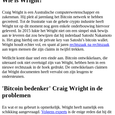
Wie is Wright?
Craig Wright is een Australische computerwetenschapper en
zakenman. Hij pleit al jarenlang het Bitcoin netwerk te hebben
gecreëerd. Tot de frustratie van de gehele crypto industrie heeft
Wright tot op dit moment nog geen enkele onderbouwing hiervoor
geleverd. In 2015 lukte het Wright niet om een simpel stuk bewijs
aan te leveren dat zou bewijzen dat hij inderdaad Satoshi Nakamoto
is. Het ging hierbij om de private key van Satoshi’s bitcoin wallet.
Wright houdt echter vol, en spant al jaren
rechtszaak na rechtszaak
aan tegen mensen die zijn claims in twijfel trekken.
Wellicht komt daar snel een einde aan. Bitcoin ontwikkelaars, die
uiteraard ook niet overtuigd zijn van Wright, hebben hem in een
nieuwe rechtszaak in de hoek gedrukt. De ontwikkelaars claimen
dat Wright documenten heeft vervalst om zijn leugens te
ondersteunen.
'Bitcoin bedenker' Craig Wright in de
problemen
En wat er nu gebeurt is opmerkelijk. Wright heeft namelijk een
schikking aangevraagd.
Volgens experts
is de enige reden dat hij dit