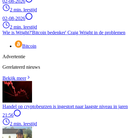
02-08-2026
2 min. leestijd
02-08-2026
2 min. leestijd
Wie is Wright?
'Bitcoin bedenker' Craig Wright in de problemen
Bitcoin
Advertentie
Gerelateerd nieuws
Bekijk meer
Handel op cryptobeurzen is ingestort naar laagste niveau in jaren
21:56
2 min. leestijd