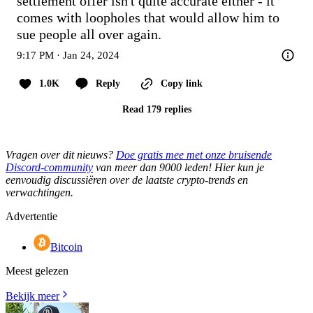
settlement offer isn't quite accurate either - it 
comes with loopholes that would allow him to 
sue people all over again.
9:17 PM · Jan 24, 2024
1.0K
Reply
Copy link
Read 179 replies
Vragen over dit nieuws?
Doe gratis mee met onze bruisende
Discord-community
van meer dan 9000 leden! Hier kun je
eenvoudig discussiëren over de laatste crypto-trends en
verwachtingen.
Advertentie
Bitcoin
Meest gelezen
Bekijk meer