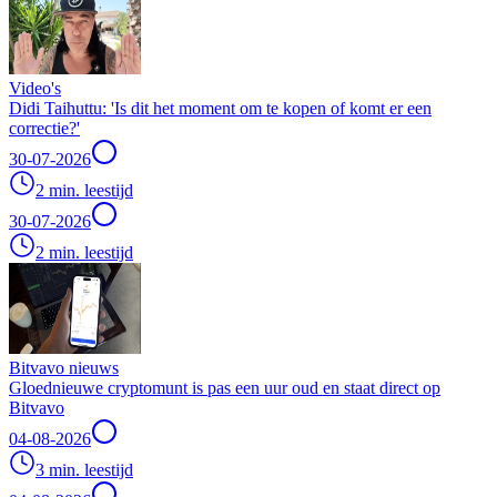
Video's
Didi Taihuttu: 'Is dit het moment om te kopen of komt er een
correctie?'
30-07-2026
2 min. leestijd
30-07-2026
2 min. leestijd
Bitvavo nieuws
Gloednieuwe cryptomunt is pas een uur oud en staat direct op
Bitvavo
04-08-2026
3 min. leestijd