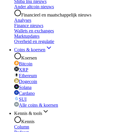
Shiba Inu nieuws
Ander altcoin nieuws
Financieel en maatschappelijk nieuws
Analyses
Finance nieuws
Wallets en exchanges
Marktupdates
Overheid en regulatie
Coins & koersen
Koersen
Bitcoin
XRP
Ethereum
Dogecoin
Solana
Cardano
SUI
Alle coins & koersen
Kennis & tools
Kennis
Column