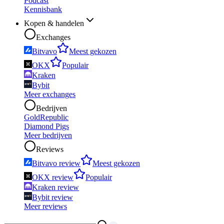
Podcast
Kennisbank
Kopen & handelen
Exchanges
Bitvavo
Meest gekozen
OKX
Populair
Kraken
Bybit
Meer exchanges
Bedrijven
GoldRepublic
Diamond Pigs
Meer bedrijven
Reviews
Bitvavo review
Meest gekozen
OKX review
Populair
Kraken review
Bybit review
Meer reviews