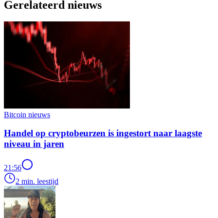
Gerelateerd nieuws
Bitcoin nieuws
Handel op cryptobeurzen is ingestort naar laagste
niveau in jaren
21:56
2 min. leestijd