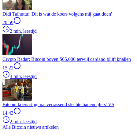
Didi Taihuttu: 'Dit is wat de koers volgens mij gaat doen'
20:59
2 min. leestijd
Crypto Radar: Bitcoin boven $65.000 terwijl cardano blijft knallen
15:22
3 min. leestijd
Bitcoin koers stijgt na 'verrassend slechte banencijfers' VS
14:43
2 min. leestijd
Alle Bitcoin nieuws artikelen