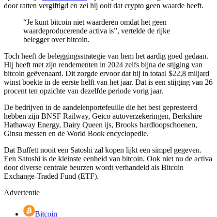
door ratten vergiftigd en zei hij ooit dat crypto geen waarde heeft.
“Je kunt bitcoin niet waarderen omdat het geen
waardeproducerende activa is”, vertelde de rijke
belegger over bitcoin.
Toch heeft de beleggingsstrategie van hem het aardig goed gedaan.
Hij heeft met zijn rendementen in 2024 zelfs bijna de stijging van
bitcoin geëvenaard. Dit zorgde ervoor dat hij in totaal $22,8 miljard
winst boekte in de eerste helft van het jaar. Dat is een stijging van 26
procent ten opzichte van dezelfde periode vorig jaar.
De bedrijven in de aandelenportefeuille die het best gepresteerd
hebben zijn BNSF Railway, Geico autoverzekeringen, Berkshire
Hathaway Energy, Dairy Queen ijs, Brooks hardloopschoenen,
Ginsu messen en de World Book encyclopedie.
Dat Buffett nooit een Satoshi zal kopen lijkt een simpel gegeven.
Een Satoshi is de kleinste eenheid van bitcoin. Ook niet nu de activa
door diverse centrale beurzen wordt verhandeld als Bitcoin
Exchange-Traded Fund (ETF).
Advertentie
Bitcoin