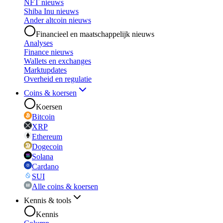
NFT nieuws
Shiba Inu nieuws
Ander altcoin nieuws
Financieel en maatschappelijk nieuws
Analyses
Finance nieuws
Wallets en exchanges
Marktupdates
Overheid en regulatie
Coins & koersen
Koersen
Bitcoin
XRP
Ethereum
Dogecoin
Solana
Cardano
SUI
Alle coins & koersen
Kennis & tools
Kennis