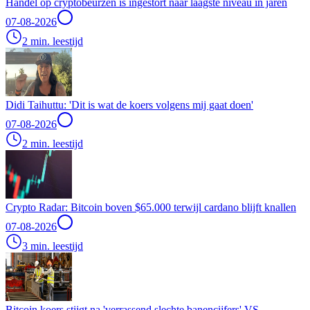
Handel op cryptobeurzen is ingestort naar laagste niveau in jaren
07-08-2026
2 min. leestijd
Didi Taihuttu: 'Dit is wat de koers volgens mij gaat doen'
07-08-2026
2 min. leestijd
Crypto Radar: Bitcoin boven $65.000 terwijl cardano blijft knallen
07-08-2026
3 min. leestijd
Bitcoin koers stijgt na 'verrassend slechte banencijfers' VS