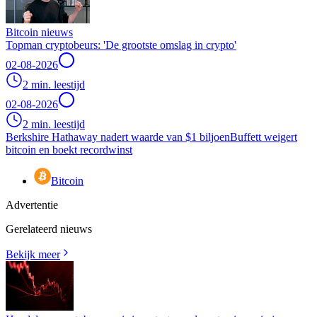
Bitcoin nieuws
Topman cryptobeurs: 'De grootste omslag in crypto'
02-08-2026
2 min. leestijd
02-08-2026
2 min. leestijd
Berkshire Hathaway nadert waarde van $1 biljoen
Buffett weigert
bitcoin en boekt recordwinst
Bitcoin
Advertentie
Gerelateerd nieuws
Bekijk meer