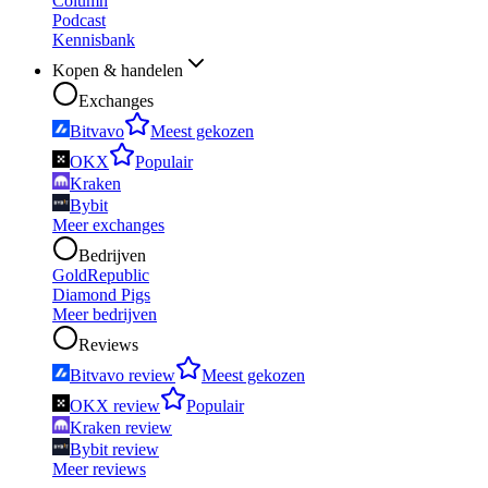
Column
Podcast
Kennisbank
Kopen & handelen
Exchanges
Bitvavo
Meest gekozen
OKX
Populair
Kraken
Bybit
Meer exchanges
Bedrijven
GoldRepublic
Diamond Pigs
Meer bedrijven
Reviews
Bitvavo review
Meest gekozen
OKX review
Populair
Kraken review
Bybit review
Meer reviews