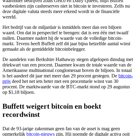
waaronder bedrijven zoals Geico en Dairy Queen, blijft Buffett
vastbesloten zijn cashreserves niet in bitcoin te investeren. Zelfs nu
deze digitale valuta steeds meer erkend wordt in de financiële
wereld​.
Het bedrijf van de miljardair is inmiddels meer dan een biljoen
waard. Om dat in perspectief te brengen: dat is een één met twaalf
nullen. Daarmee nadert hij de waarde van de volledige bitcoin-
markt. Tevens heeft Buffett zelf dit jaar bijna hetzelfde aantal winst
gemaakt als de gemiddelde bitcoinbelegger.
De aandelen van Berkshire Hathaway stegen afgelopen dinsdag met
driekwart van een procent. Daarmee kwam de totale waarde van de
Amerikaanse multinational conglomeraat boven de biljoen. In totaal
is het aandeel dit jaar met meer dan 29 procent gestegen. De
bitcoin-
prijs
deed het net iets beter met een procentuele winst van 30
procent. De marktwaarde van de BTC-markt stond op 29 augustus
op $1,18 biljoen.
Buffett weigert bitcoin en boekt
recordwinst
Dat de 93-jarige zakenman geen fan van de asset is mag geen
opmerkelijk
bitcoin-nieuws
zijn. Hij noemde de digitale activa ooit