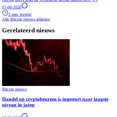
07-08-2026
2 min. leestijd
Alle Bitcoin nieuws artikelen
Gerelateerd nieuws
Bitcoin nieuws
Handel op cryptobeurzen is ingestort naar laagste
niveau in jaren