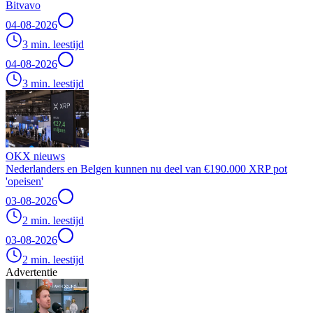
Bitvavo
04-08-2026
3 min. leestijd
04-08-2026
3 min. leestijd
OKX nieuws
Nederlanders en Belgen kunnen nu deel van €190.000 XRP pot
'opeisen'
03-08-2026
2 min. leestijd
03-08-2026
2 min. leestijd
Advertentie