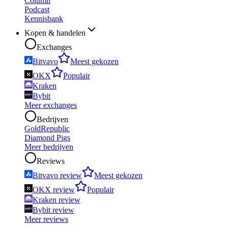
Column
Podcast
Kennisbank
Kopen & handelen
Exchanges
Bitvavo
Meest gekozen
OKX
Populair
Kraken
Bybit
Meer exchanges
Bedrijven
GoldRepublic
Diamond Pigs
Meer bedrijven
Reviews
Bitvavo review
Meest gekozen
OKX review
Populair
Kraken review
Bybit review
Meer reviews