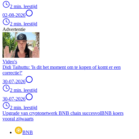
2 min. leestijd
02-08-2026
2 min. leestijd
Advertentie
Video's
Didi Taihuttu: 'Is dit het moment om te kopen of komt er een
correctie?'
30-07-2026
2 min. leestijd
30-07-2026
2 min. leestijd
Upgrade van cryptonetwerk BNB chain succesvol
BNB koers
vooral zijwaarts
BNB