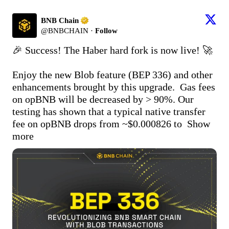
BNB Chain
@
BNBCHAIN
·
Follow
🎉 Success! The Haber hard fork is now live! 🚀

Enjoy the new Blob feature (BEP 336) and other 
enhancements brought by this upgrade.  Gas fees 
on opBNB will be decreased by > 90%. Our 
testing has shown that a typical native transfer 
fee on opBNB drops from ~$0.000826 to 
Show 
more