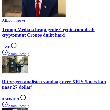
Altcoin nieuws
Trump Media schrapt grote Crypto.com-deal:
cryptomunt Cronos duikt hard
15:01
2 min. leestijd
Dit zeggen analisten vandaag over XRP: ‘koers kan
naar 27 dollar’
07-08-2026
2 min. leestijd