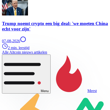
Trump noemt crypto een big deal: 'we moeten China
echt voor zijn'
07-08-2026
2 min. leestijd
Alle Altcoin nieuws artikelen
Meest
Menu