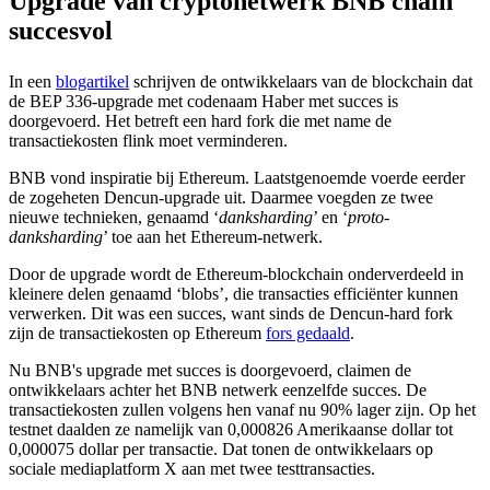
Upgrade van cryptonetwerk BNB chain
succesvol
In een
blogartikel
schrijven de ontwikkelaars van de blockchain dat
de BEP 336-upgrade met codenaam Haber met succes is
doorgevoerd. Het betreft een hard fork die met name de
transactiekosten flink moet verminderen.
BNB vond inspiratie bij Ethereum. Laatstgenoemde voerde eerder
de zogeheten Dencun-upgrade uit. Daarmee voegden ze twee
nieuwe technieken, genaamd ‘
danksharding
’ en ‘
proto-
danksharding
’ toe aan het Ethereum-netwerk.
Door de upgrade wordt de Ethereum-blockchain onderverdeeld in
kleinere delen genaamd ‘blobs’, die transacties efficiënter kunnen
verwerken. Dit was een succes, want sinds de Dencun-hard fork
zijn de transactiekosten op Ethereum
fors gedaald
.
Nu BNB's upgrade met succes is doorgevoerd, claimen de
ontwikkelaars achter het BNB netwerk eenzelfde succes. De
transactiekosten zullen volgens hen vanaf nu 90% lager zijn. Op het
testnet daalden ze namelijk van 0,000826 Amerikaanse dollar tot
0,000075 dollar per transactie. Dat tonen de ontwikkelaars op
sociale mediaplatform X aan met twee testtransacties.