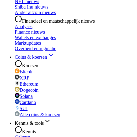
NFT nieuws
Shiba Inu nieuws
Ander altcoin nieuws
Financieel en maatschappelijk nieuws
Analyses
Finance nieuws
Wallets en exchanges
Marktupdates
Overheid en regulatie
Coins & koersen
Koersen
Bitcoin
XRP
Ethereum
Dogecoin
Solana
Cardano
SUI
Alle coins & koersen
Kennis & tools
Kennis