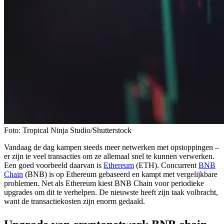
Foto: Tropical Ninja Studio/Shutterstock
Vandaag de dag kampen steeds meer netwerken met opstoppingen –
er zijn te veel transacties om ze allemaal snel te kunnen verwerken.
Een goed voorbeeld daarvan is
Ethereum
(ETH). Concurrent
BNB
Chain
(BNB) is op Ethereum gebaseerd en kampt met vergelijkbare
problemen. Net als Ethereum kiest BNB Chain voor periodieke
upgrades om dit te verhelpen. De nieuwste heeft zijn taak volbracht,
want de transactiekosten zijn enorm gedaald.