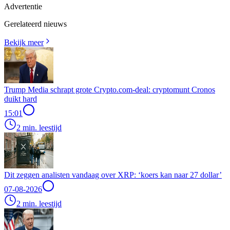
Advertentie
Gerelateerd nieuws
Bekijk meer
Trump Media schrapt grote Crypto.com-deal: cryptomunt Cronos
duikt hard
15:01
2 min. leestijd
Dit zeggen analisten vandaag over XRP: ‘koers kan naar 27 dollar’
07-08-2026
2 min. leestijd