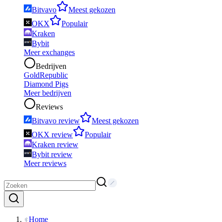
Bitvavo
Meest gekozen
OKX
Populair
Kraken
Bybit
Meer exchanges
Bedrijven
GoldRepublic
Diamond Pigs
Meer bedrijven
Reviews
Bitvavo review
Meest gekozen
OKX review
Populair
Kraken review
Bybit review
Meer reviews
Home