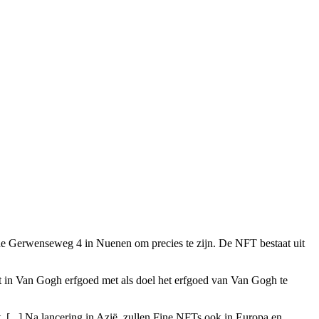
n de Gerwenseweg 4 in Nuenen om precies te zijn. De NFT bestaat uit
t in Van Gogh erfgoed met als doel het erfgoed van Van Gogh te
. [...] Na lancering in Azië, zullen Fine NFTs ook in Europa en