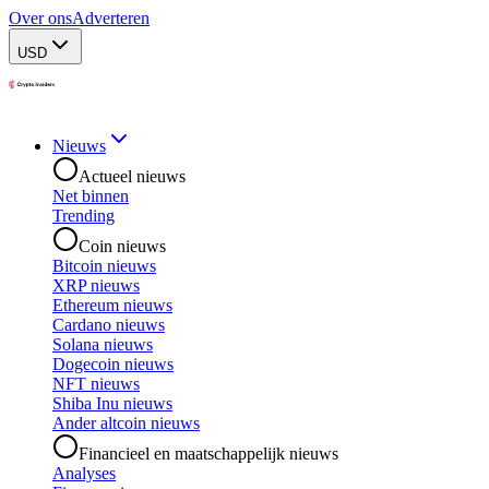
Over ons
Adverteren
USD
Nieuws
Actueel nieuws
Net binnen
Trending
Coin nieuws
Bitcoin nieuws
XRP nieuws
Ethereum nieuws
Cardano nieuws
Solana nieuws
Dogecoin nieuws
NFT nieuws
Shiba Inu nieuws
Ander altcoin nieuws
Financieel en maatschappelijk nieuws
Analyses