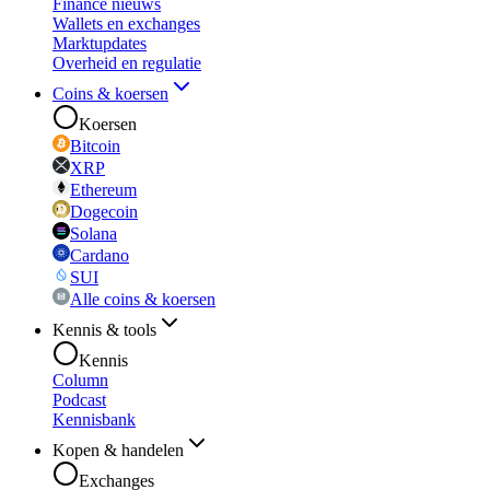
Finance nieuws
Wallets en exchanges
Marktupdates
Overheid en regulatie
Coins & koersen
Koersen
Bitcoin
XRP
Ethereum
Dogecoin
Solana
Cardano
SUI
Alle coins & koersen
Kennis & tools
Kennis
Column
Podcast
Kennisbank
Kopen & handelen
Exchanges