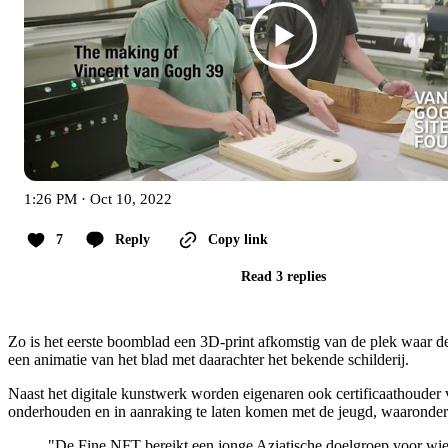
1:26 PM · Oct 10, 2022
7
Reply
Copy link
Read 3 replies
Zo is het eerste boomblad een 3D-print afkomstig van de plek waar de
een animatie van het blad met daarachter het bekende schilderij.
Naast het digitale kunstwerk worden eigenaren ook certificaathouder
onderhouden en in aanraking te laten komen met de jeugd, waaronder
"De Fine NFT bereikt een jonge Aziatische doelgroep voor wie E