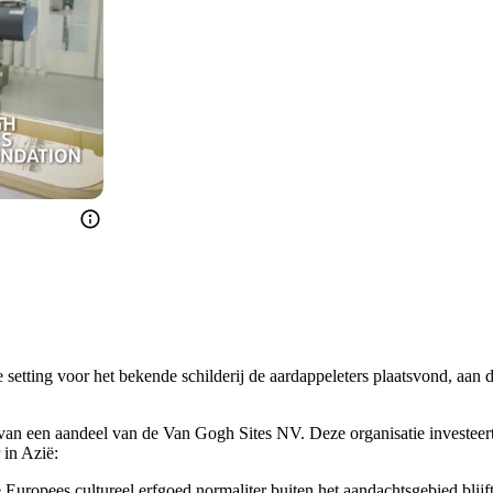
 setting voor het bekende schilderij de aardappeleters plaatsvond, aa
 van een aandeel van de Van Gogh Sites NV. Deze organisatie investeer
 in Azië:
uropees cultureel erfgoed normaliter buiten het aandachtsgebied blijft