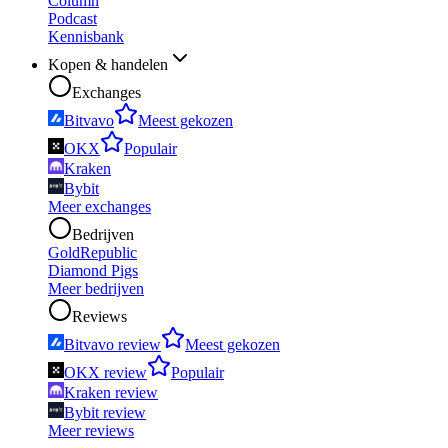
Column
Podcast
Kennisbank
Kopen & handelen
Exchanges
Bitvavo
Meest gekozen
OKX
Populair
Kraken
Bybit
Meer exchanges
Bedrijven
GoldRepublic
Diamond Pigs
Meer bedrijven
Reviews
Bitvavo review
Meest gekozen
OKX review
Populair
Kraken review
Bybit review
Meer reviews