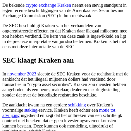
De bekende
crypto exchange
Kraken
neemt een stevig standpunt in
tegen recente beschuldigingen van de Amerikaanse. Securities and
Exchange Commission (SEC) in hun rechtszaak.
De SEC beschuldigt Kraken van het verhandelen van
ongeregistreerde effecten en dat Kraken daar illegaal miljoenen mee
zou hebben verdiend. De kern van deze zaak is ingewikkeld en ligt
in de precieze interpretatie van juridische termen. Kraken is het niet
eens met deze interpretatie van de SEC.
SEC klaagt Kraken aan
In
november 2023
sleepte de SEC Kraken voor de rechtbank met de
aanklacht dat het illegaal miljoenen dollars had verdiend door
transacties in "crypto asset securities". Kraken zou diensten hebben
aangeboden als een beurs, makelaar, dealer en clearinginstelling
zonder dat over de benodigde registraties beschikte.
De aanklacht kwam na een eerdere
schikking
over Kraken’s
voormalige
staking
-service. Kraken heeft echter een
motie tot
afwijzing
ingediend en zegt dat het ontbreken van een schriftelijk
contract niet betekent dat er geen investeringsovereenkomsten
kunnen bestaan. Deze kunnen ook mondeling, uitgedrukt of