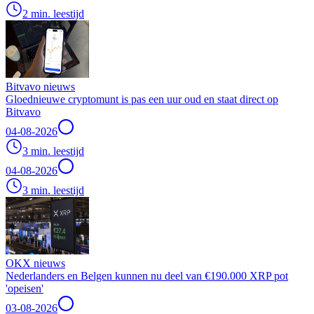
2 min. leestijd
Bitvavo nieuws
Gloednieuwe cryptomunt is pas een uur oud en staat direct op
Bitvavo
04-08-2026
3 min. leestijd
04-08-2026
3 min. leestijd
OKX nieuws
Nederlanders en Belgen kunnen nu deel van €190.000 XRP pot
'opeisen'
03-08-2026