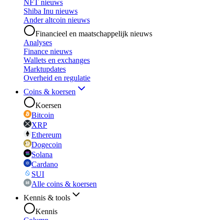
NFT nieuws
Shiba Inu nieuws
Ander altcoin nieuws
Financieel en maatschappelijk nieuws
Analyses
Finance nieuws
Wallets en exchanges
Marktupdates
Overheid en regulatie
Coins & koersen
Koersen
Bitcoin
XRP
Ethereum
Dogecoin
Solana
Cardano
SUI
Alle coins & koersen
Kennis & tools
Kennis