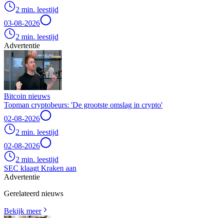
2 min. leestijd
03-08-2026
2 min. leestijd
Advertentie
Bitcoin nieuws
Topman cryptobeurs: 'De grootste omslag in crypto'
02-08-2026
2 min. leestijd
02-08-2026
2 min. leestijd
SEC klaagt Kraken aan
Advertentie
Gerelateerd nieuws
Bekijk meer