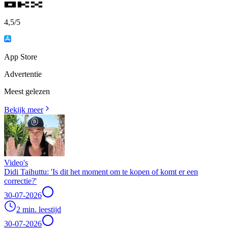
4,5
/5
App Store
Advertentie
Meest gelezen
Bekijk meer
Video's
Didi Taihuttu: 'Is dit het moment om te kopen of komt er een
correctie?'
30-07-2026
2 min. leestijd
30-07-2026