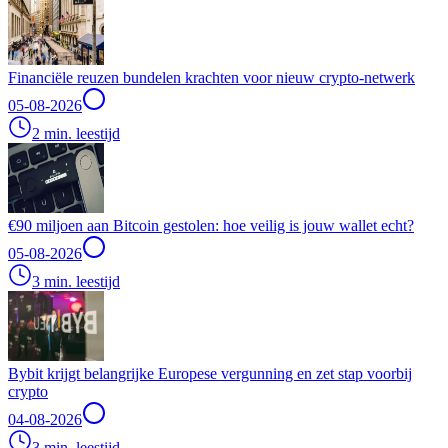
Financiële reuzen bundelen krachten voor nieuw crypto-netwerk
05-08-2026
2 min. leestijd
€90 miljoen aan Bitcoin gestolen: hoe veilig is jouw wallet echt?
05-08-2026
3 min. leestijd
Bybit krijgt belangrijke Europese vergunning en zet stap voorbij
crypto
04-08-2026
3 min. leestijd